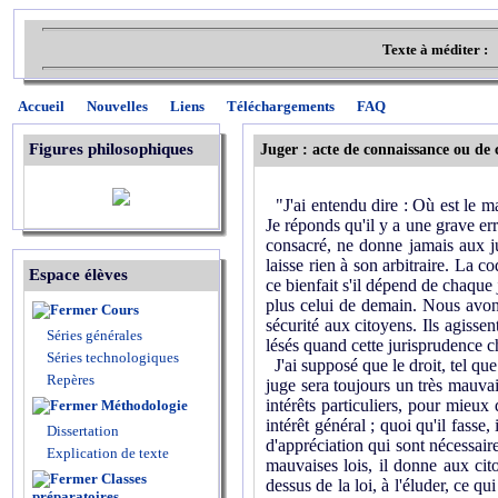
Texte à méditer :
Accueil
Nouvelles
Liens
Téléchargements
FAQ
Figures philosophiques
Juger : acte de connaissance ou de c
"J'ai entendu dire : Où est le mal,
Je réponds qu'il y a une grave err
consacré, ne donne jamais aux jus
laisse rien à son arbitraire. La c
Espace élèves
ce bienfait s'il dépend de chaque j
plus celui de demain. Nous avons
Cours
sécurité aux citoyens. Ils agissen
Séries générales
lésés quand cette jurisprudence ch
Séries technologiques
J'ai supposé que le droit, tel que 
Repères
juge sera toujours un très mauvais
intérêts particuliers, pour mieux
Méthodologie
intérêt général ; quoi qu'il fasse,
Dissertation
d'appréciation qui sont nécessaire
Explication de texte
mauvaises lois, il donne aux cit
Classes
dessus de la loi, à l'éluder, ce q
préparatoires