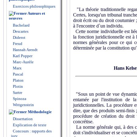
Exercices philosophiques
"La théorie traditionnelle regar
Auteurs et
Certes, lorsqu'un tribunal tranch
oeuvres
droit écrit ou du droit coutumier
Bachelard
à l'encontre d`un individu.
Cette norme individuelle est liée 
Descartes
la fonction juridictionnelle est à
Diderot
normes générales pour ce qui co
Freud
déterminée par la constitution qu'
Hannah Arendt
Karl Popper
Marc-Aurèle
Hans Kels
Marx
Pascal
Platon
Plotin
Sartre
"Sous un point de vue dynamique,
Spinoza
entamée par l'institution de l
Wittgenstein
juridictionnelles. La procédure e
dire, que des produits semi-finis
Méthodologie
procédure de création du droit v
Dissertation
concrétise.
Explication de texte
La norme générale qui, à des co
Concours : rapports des
doit s'individualiser et se concrét
jury