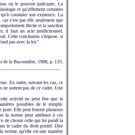
tion ou le pouvoir judiciaire. La
inologie et qu'affirment certaines
t qu'à constater son existence. La
t, car c'est par elle seulement que
omportement illicite et la sanction
r, il faut un acte juridictionnel,
oit. Cette conclusion s'impose, si
ond pas avec la loi."
ns de la Baconnière, 1988, p. 135.
se. En outre, suivant les cas, ce
es ne sortent pas de ce cadre. Une
ette activité ne peut être que la
anières possibles de le remplir.
 juste. Elle peut fournir plusieurs
er la norme peut attribuer à ces
 de choisir celle qui lui paraît la
ns le cadre du droit positif. Dire
r la norme, qu'elle est une manière