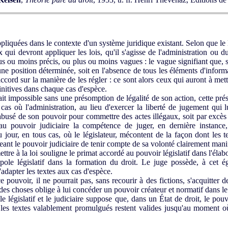
pliquées dans le contexte d'un système juridique existant. Selon que le 
qui devront appliquer les lois, qu'il s'agisse de l'administration ou du
us ou moins précis, ou plus ou moins vagues : le vague signifiant que, s
ne position déterminée, soit en l'absence de tous les éléments d'inform
accord sur la manière de les régler : ce sont alors ceux qui auront à me
initives dans chaque cas d'espèce.
it impossible sans une présomption de légalité de son action, cette pr
cas où l'administration, au lieu d'exercer la liberté de jugement qui 
e, abusé de son pouvoir pour commettre des actes illégaux, soit par exc
 au pouvoir judiciaire la compétence de juger, en dernière instance
 jour, en tous cas, où le législateur, mécontent de la façon dont les t
geant le pouvoir judiciaire de tenir compte de sa volonté clairement mani
tre à la loi souligne le primat accordé au pouvoir législatif dans l'élabo
pole législatif dans la formation du droit. Le juge possède, à cet 
'adapter les textes aux cas d'espèce.
 pouvoir, il ne pourrait pas, sans recourir à des fictions, s'acquitter d
e des choses oblige à lui concéder un pouvoir créateur et normatif dans l
e législatif et le judiciaire suppose que, dans un État de droit, le pouv
 les textes valablement promulgués restent valides jusqu'au moment où