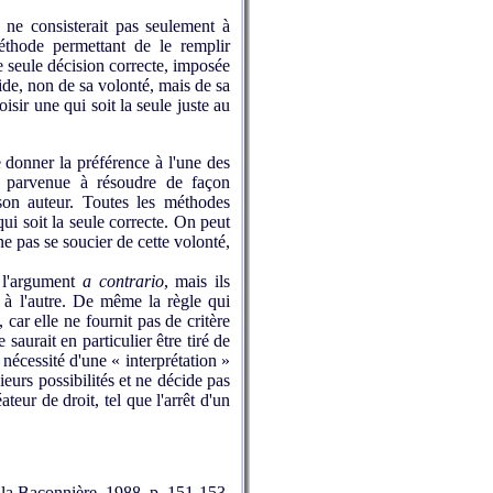
i ne consisterait pas seulement à
éthode permettant de le remplir
e seule décision correcte, imposée
aide, non de sa volonté, mais de sa
oisir une qui soit la seule juste au
 donner la préférence à l'une des
as parvenue à résoudre de façon
son auteur. Toutes les méthodes
ui soit la seule correcte. On peut
 ne pas se soucier de cette volonté,
t l'argument
a contrario
, mais ils
é à l'autre. De même la règle qui
car elle ne fournit pas de critère
 saurait en particulier être tiré de
 nécessité d'une « interprétation »
eurs possibilités et ne décide pas
teur de droit, tel que l'arrêt d'un
e la Baconnière, 1988, p. 151-153.