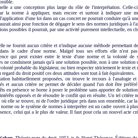
ossible.
lle a une conception plus large du rôle de l'interprétation. Celle-c
par la norme à appliquer, mais encore et surtout à indiquer une m
 l'application d'une loi dans un cas concret ne pourrait conduire qu'à un
 aurait ainsi pour fonction de dégager le sens des normes juridiques à l'
ions possibles il pourrait, par une activité purement intellectuelle, en ch
lle ne fournit aucun critère et n'indique aucune méthode permettant de
s dans le cadre d'une norme. Malgré tous ses efforts elle n'est p
gence qui peut exister entre le texte d'une norme et la volonté de 
ées ne conduisent jamais qu'à une solution possible, non à une solution q
a volonté probable du législateur, ou bien respecter strictement le texte et
regard du droit positif ces deux attitudes sont tout à fait équivalentes.
tion habituellement proposées, on trouve le recours à l'analogie e
és et aucun critère ne permet de décider quand l'un doit être préfér
rêts en présence se borne à poser le problème sans apporter de solution, 
ntérêts opposés et de résoudre le conflit qui en résulte. Un tel critère ne
oi où elle se trouve, ni de l'ordre juridique pris dans son ensemble, car la
a norme ou le système de normes à interpréter est un cadre ouvert à plusi
ésence, celui qui a le plus de valeur. Il faut pour cela un nouvel acte créa
Kelsen
,
Théorie pure du droit
, 1953, tr. fr. Henri Thévenaz, Éditions d