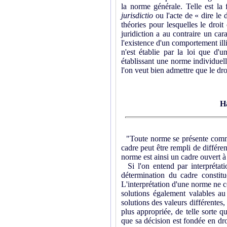
la norme générale. Telle est la 
jurisdictio
ou l'acte de « dire le 
théories pour lesquelles le droit
juridiction a au contraire un cara
l'existence d'un comportement illi
n'est établie par la loi que d'un
établissant une norme individuell
l'on veut bien admettre que le dr
H
"Toute norme se présente comme u
cadre peut être rempli de différe
norme est ainsi un cadre ouvert à 
Si l'on entend par interprétatio
détermination du cadre constitu
L'interprétation d'une norme ne co
solutions également valables au
solutions des valeurs différentes,
plus appropriée, de telle sorte q
que sa décision est fondée en droi