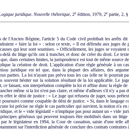
e
e
Logique juridique. Nouvelle rhétorique
, 2
édition, 1979, 2
partie, 2, 
e l'Ancien Régime, l'article 5 du Code civil prohibait les arrêts dit 
ndraient « faire la loi » : selon ce texte, « Il est défendu aux juges d
 causes qui leur sont soumises. » Officiellement, les juges se voyaient d
-delà du litige qu'ils ont à trancher, et donc de créer du droit. Le text
s que, dans certaines limites, la jurisprudence est tout de même source de
ue la création de droit. L'application d'une règle générale à un cas 
e tissu juridique est tel que, dans la plupart des affaires, des argum
ux parties. La loi n'ayant pas prévu tous les cas (elle ne le pourrait pa
us souvent hésiter sur la solution résultant de la loi applicable. Le jug
t, ce faisant, son interprétation complète la loi et affine donc la règle de 
ncher même si la loi n'est pas claire, et même d'ailleurs s'il n'y a pas de 
en effet le déni de justice : « Le juge qui refusera de juger, sous prétex
tre poursuivi comme coupable de déni de justice. » Si, dans le langage co
cune loi précise ne règle le cas particulier qui survient, la notion n'a en 
uridique, et le « vide législatif » n'implique pas pour autant un « vide jur
principes généraux qui peuvent toujours être mobilisés dans un litige 
 par le législateur en 1994, la Cour de cassation, saisie d'une telle af
otamment sur l'interdiction générale de conclure des contrats contraires à