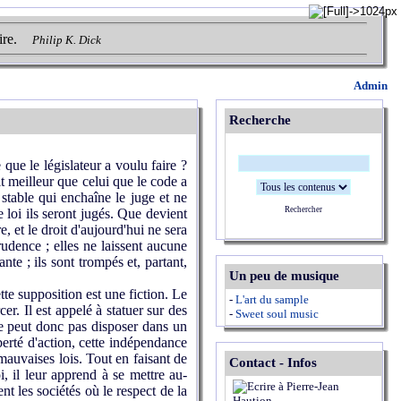
ire.
Philip K. Dick
Admin
Recherche
e que le législateur a voulu faire ?
it meilleur que celui que le code a
 stable qui enchaîne le juge et ne
Rechercher
e loi ils seront jugés. Que devient
e, et le droit d'aujourd'hui ne sera
udence ; elles ne laissent aucune
nte ; ils sont trompés et, partant,
Un peu de musique
ette supposition est une fiction. Le
-
L'art du sample
er. Il est appelé à statuer sur des
-
Sweet soul music
 ne peut donc pas disposer dans un
liberté d'action, cette indépendance
 mauvaises lois. Tout en faisant de
Contact - Infos
, il leur apprend à se mettre au-
nt les sociétés où le respect de la