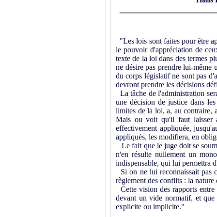
"Les lois sont faites pour être ap
le pouvoir d'appréciation de ceux 
texte de la loi dans des termes pl
ne désire pas prendre lui-même u
du corps législatif ne sont pas d'
devront prendre les décisions déf
La tâche de l'administration sera
une décision de justice dans les 
limites de la loi, a, au contrair
Mais ou voit qu'il faut laisser
effectivement appliquée, jusqu'au
appliqués, les modifiera, en obli
Le fait que le juge doit se soumet
n'en résulte nullement un mono
indispensable, qui lui permettra d
Si on ne lui reconnaissait pas ce
règlement des conflits : la natur
Cette vision des rapports entre l
devant un vide normatif, et que
explicite ou implicite."