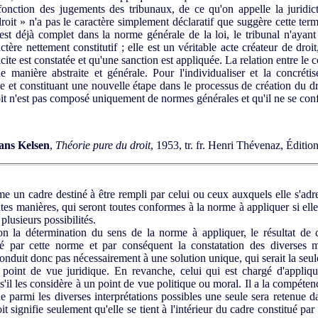
fonction des jugements des tribunaux, de ce qu'on appelle la juridic
droit » n'a pas le caractère simplement déclaratif que suggère cette term
 est déjà complet dans la norme générale de la loi, le tribunal n'ayan
ctère nettement constitutif ; elle est un véritable acte créateur de droi
cite est constatée et qu'une sanction est appliquée. La relation entre le c
e manière abstraite et générale. Pour l'individualiser et la concrétise
e et constituant une nouvelle étape dans le processus de création du dr
oit n'est pas composé uniquement de normes générales et qu'il ne se conf
ans Kelsen
,
Théorie pure du droit
, 1953, tr. fr. Henri Thévenaz, Éditio
n cadre destiné à être rempli par celui ou ceux auxquels elle s'adres
ntes manières, qui seront toutes conformes à la norme à appliquer si ell
plusieurs possibilités.
n la détermination du sens de la norme à appliquer, le résultat de c
é par cette norme et par conséquent la constatation des diverses m
nduit donc pas nécessairement à une solution unique, qui serait la seule
 point de vue juridique. En revanche, celui qui est chargé d'appliqu
 s'il les considère à un point de vue politique ou moral. Il a la compétence
ue parmi les diverses interprétations possibles une seule sera retenue da
t signifie seulement qu'elle se tient à l'intérieur du cadre constitué pa