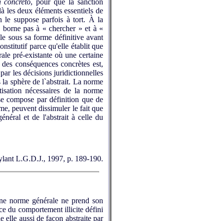
n concreto
, pour que la sanction
là les deux éléments essentiels de
n le suppose parfois à tort. À la
se borne pas à « chercher » et à «
ble sous sa forme définitive avant
stitutif parce qu'elle établit que
rale pré-existante où une certaine
à des conséquences concrètes est,
par les décisions juridictionnelles
s la sphère de l`abstrait. La norme
étisation nécessaires de la norme
 se compose par définition que de
ume, peuvent dissimuler le fait que
néral et de l'abstrait à celle du
ruylant L.G.D.J., 1997, p. 189-190.
 une norme générale ne prend son
nce du comportement illicite défini
e elle aussi de façon abstraite par