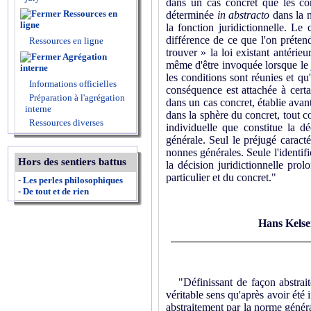
dans un cas concret que les co
Ressources en
déterminée
in abstracto
dans la 
ligne
la fonction juridictionnelle. Le
différence de ce que l'on prétend
Ressources en ligne
trouver » la loi existant antérie
Agrégation
même d'être invoquée lorsque le j
interne
les conditions sont réunies et qu
Informations officielles
conséquence est attachée à certa
Préparation à l'agrégation
dans un cas concret, établie avant
interne
dans la sphère du concret, tout co
Ressources diverses
individuelle que constitue la dé
générale. Seul le préjugé caract
nonnes générales. Seule l'identifi
Hors des sentiers battus
la décision juridictionnelle pro
particulier et du concret."
-
Les perles philosophiques
-
De tout et de rien
Hans Kels
"Définissant de façon abstraite
véritable sens qu'après avoir été 
abstraitement par la norme général