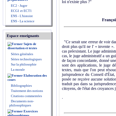
loi n'existe plus ?"
EC2 - Juger
ECG1 et ECT1
ENS - L'histoire
Françoi
ENS - La science
Espace enseignants
"Ce serait une erreur de voir dan
Sujets de
droit plus qu'il ne l' « invente »
dissertation et textes
cas préexistant. Le juge administr
Séries générales
cas, le juge administratif a un gu
Séries technologiques
de façon concordante, donné une 
Sur la philosophie
sont des applications, le juge d
La morale
textes, mais que l'on peut résou
jurisprudence du Conseil d'État,
Elaboration des
posée ne reçoive aucune solution 
cours
traduit pas dans sa jurisprudence 
Bibliographies
citoyens, de l'état des croyances
Traitement des notions
Citations commentées
.
Documents non-
philosophiques
Exercices
philosophiques