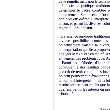
de le remplir, mais non la seule p
La science juridique traditionne
déterminer le cadre constitué 
correctement. Selon cette théorie
par la loi elle-même. L'interprète
raison, et parmi les diverses solut
regard du droit positif.
La science juridique traditionne
diverses possibilités contenue
objectivement valable la diver
d'interprétation qu'elle a propos
négliger le texte et s'en tenir à l
en général très problématique. Au 
Parmi les méthodes d'interpréta
conduisent à des résultats oppos
prescrit de tenir compte des inté
objectif permettant d'évaluer des i
la norme à interpréter, ni de la l
résulte précisément du fait que l
quel est, parmi les intérêts en pr
tribunal."
Hans 