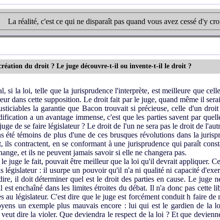
La réalité, c'est ce qui ne disparaît pas quand vous avez cessé d'y cro
réation du droit ? Le juge découvre-t-il ou invente-t-il le droit ?
 si la loi, telle que la jurisprudence l'interprète, est meilleure que cell
eur dans cette supposition. Le droit fait par le juge, quand même il sera
ticiables la garantie que Bacon trouvait si précieuse, celle d'un droit
odification a un avantage immense, c'est que les parties savent par quell
uge de se faire législateur ? Le droit de l'un ne sera pas le droit de l'autr
 été témoins de plus d'une de ces brusques révolutions dans la jurispr
t, ils contractent, en se conformant à une jurisprudence qui paraît consta
ange, et ils ne peuvent jamais savoir si elle ne changera pas.
le juge le fait, pouvait être meilleur que la loi qu'il devrait appliquer. C
 législateur : il usurpe un pouvoir qu'il n'a ni qualité ni capacité d'exerc
 dire, il doit déterminer quel est le droit des parties en cause. Le juge
 il est enchaîné dans les limites étroites du débat. Il n'a donc pas cette 
s au législateur. C'est dire que le juge est forcément conduit h faire de
oyens un exemple plus mauvais encore : lui qui est le gardien de la loi
ui veut dire la violer. Que deviendra le respect de la loi ? Et que devienne