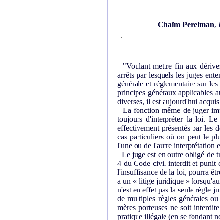
Chaïm Perelman
,
"Voulant mettre fin aux dérives d
arrêts par lesquels les juges ente
générale et réglementaire sur les
principes généraux applicables au
diverses, il est aujourd'hui acqui
La fonction même de juger impliq
toujours d'interpréter la loi. L
effectivement présentés par les de
cas particuliers où on peut le pl
l'une ou de l'autre interprétation e
Le juge est en outre obligé de tra
4 du Code civil interdit et punit 
l'insuffisance de la loi, pourra ê
a un « litige juridique » lorsqu'au
n'est en effet pas la seule règle j
de multiples règles générales ou 
mères porteuses ne soit interdite
pratique illégale (en se fondant n