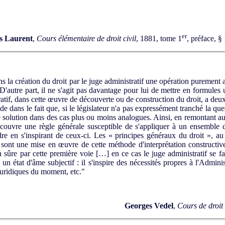
er
s Laurent
,
Cours élémentaire de droit civil
, 1881, tome 1
, préface, §
s la création du droit par le juge administratif une opération purement a
. D'autre part, il ne s'agit pas davantage pour lui de mettre en formules 
atif, dans cette œuvre de découverte ou de construction du droit, a deux
ide dans le fait que, si le législateur n'a pas expressément tranché la q
solution dans des cas plus ou moins analogues. Ainsi, en remontant au 
écouvre une règle générale susceptible de s'appliquer à un ensemble 
dre en s'inspirant de ceux-ci. Les « principes généraux du droit », au
 sont une mise en œuvre de cette méthode d'interprétation constructive.
sûre par cette première voie […] en ce cas le juge administratif se fai
un état d'âme subjectif : il s'inspire des nécessités propres à l'Admini
 juridiques du moment, etc."
Georges Vedel
,
Cours de droit 