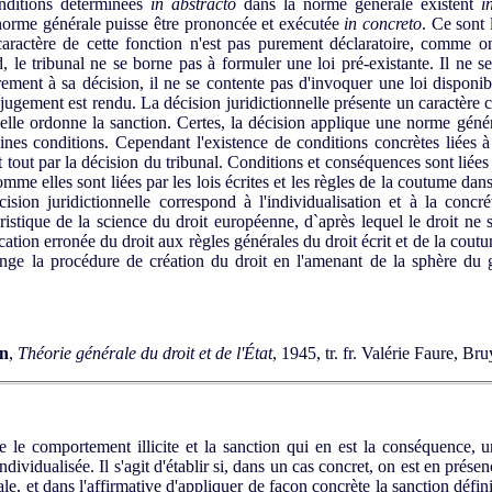
nditions déterminées
in abstracto
dans la norme générale existent
i
norme générale puisse être prononcée et exécutée
in concreto
. Ce sont 
 caractère de cette fonction n'est pas purement déclaratoire, comme o
, le tribunal ne se borne pas à formuler une loi pré-existante. Il ne 
urement à sa décision, il ne se contente pas d'invoquer une loi disponi
ugement est rendu. La décision juridictionnelle présente un caractère con
'elle ordonne la sanction. Certes, la décision applique une norme géné
ines conditions. Cependant l'existence de conditions concrètes liées 
 tout par la décision du tribunal. Conditions et conséquences sont liées 
mme elles sont liées par les lois écrites et les règles de la coutume dan
cision juridictionnelle correspond à l'individualisation et à la concr
éristique de la science du droit européenne, d`après lequel le droit ne
cation erronée du droit aux règles générales du droit écrit et de la cout
longe la procédure de création du droit en l'amenant de la sphère du gé
en
,
Théorie générale du droit et de l'État
, 1945, tr. fr. Valérie Faure, B
 le comportement illicite et la sanction qui en est la conséquence,
individualisée. Il s'agit d'établir si, dans un cas concret, on est en prése
e, et dans l'affirmative d'appliquer de façon concrète la sanction défini