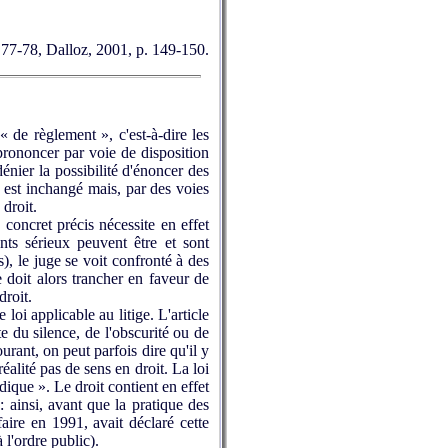
§ 77-78, Dalloz, 2001, p. 149-150.
« de règlement », c'est-à-dire les
e prononcer par voie de disposition
énier la possibilité d'énoncer des
e est inchangé mais, par des voies
 droit.
concret précis nécessite en effet
ents sérieux peuvent être et sont
s), le juge se voit confronté à des
e doit alors trancher en faveur de
droit.
loi applicable au litige. L'article
te du silence, de l'obscurité ou de
urant, on peut parfois dire qu'il y
réalité pas de sens en droit. La loi
idique ». Le droit contient en effet
: ainsi, avant que la pratique des
faire en 1991, avait déclaré cette
 l'ordre public).