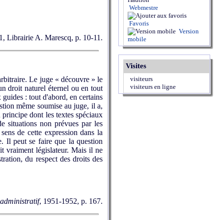
Webmestre
Favoris
Version
 1, Librairie A. Marescq, p. 10-11.
mobile
Visites
visiteurs
rbitraire. Le juge « découvre » le
visiteurs en ligne
un droit naturel éternel ou en tout
 guides : tout d'abord, en certains
uestion même soumise au juge, il a,
principe dont les textes spéciaux
de situations non prévues par les
 sens de cette expression dans la
 Il peut se faire que la question
t vraiment législateur. Mais il ne
stration, du respect des droits des
administratif
, 1951-1952, p. 167.