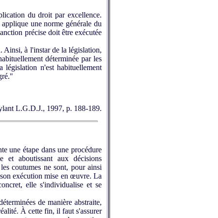
lication du droit par excellence.
 il applique une norme générale du
anction précise doit être exécutée
insi, à l'instar de la législation,
t habituellement déterminée par les
législation n'est habituellement
gré."
ruylant L.G.D.J., 1997, p. 188-189.
ente une étape dans une procédure
me et aboutissant aux décisions
t les coutumes ne sont, pour ainsi
et son exécution mise en œuvre. La
ncret, elle s'individualise et se
éterminées de manière abstraite,
lité. À cette fin, il faut s'assurer