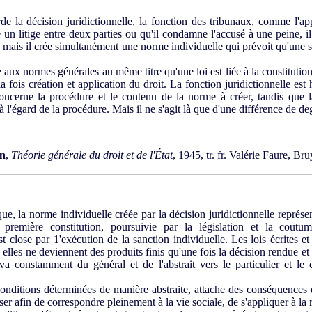
de la décision juridictionnelle, la fonction des tribunaux, comme l'app
e un litige entre deux parties ou qu'il condamne l'accusé à une peine,
 ; mais il crée simultanément une norme individuelle qui prévoit qu'une s
aux normes générales au même titre qu'une loi est liée à la constitution. A
 la fois création et application du droit. La fonction juridictionnelle es
ncerne la procédure et le contenu de la norme à créer, tandis que la 
à l'égard de la procédure. Mais il ne s'agit là que d'une différence de de
en
,
Théorie générale du droit et de l'État
, 1945, tr. fr. Valérie Faure, B
 la norme individuelle créée par la décision juridictionnelle représ
a première constitution, poursuivie par la législation et la coutu
st close par 1'exécution de la sanction individuelle. Les lois écrites e
 ; elles ne deviennent des produits finis qu'une fois la décision rendue 
a constamment du général et de l'abstrait vers le particulier et le co
nditions déterminées de manière abstraite, attache des conséquences d
iser afin de correspondre pleinement à la vie sociale, de s'appliquer à la réa