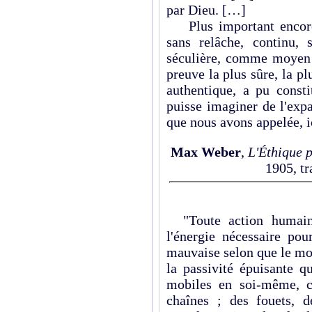
par Dieu. […]
Plus important encore, 
sans relâche, continu, 
séculière, comme moyen a
preuve la plus sûre, la pl
authentique, a pu consti
puisse imaginer de l'exp
que nous avons appelée, ic
Max Weber
,
L'
É
thique p
1905, tr
"Toute action humaine
l'énergie nécessaire pou
mauvaise selon que le mob
la passivité épuisante qu
mobiles en soi-même, c
chaînes ; des fouets, d