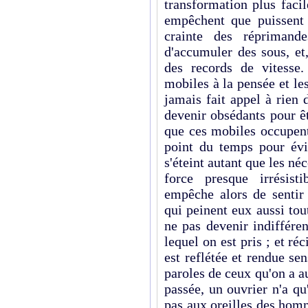
transformation plus faci
empêchent que puissent 
crainte des réprimand
d'accumuler des sous, et
des records de vitesse
mobiles à la pensée et les
jamais fait appel à rien d
devenir obsédants pour ê
que ces mobiles occupent
point du temps pour évit
s'éteint autant que les né
force presque irrésist
empêche alors de sentir 
qui peinent eux aussi tou
ne pas devenir indiffére
lequel on est pris ; et r
est reflétée et rendue sen
paroles de ceux qu'on a a
passée, un ouvrier n'a qu
pas aux oreilles des homm