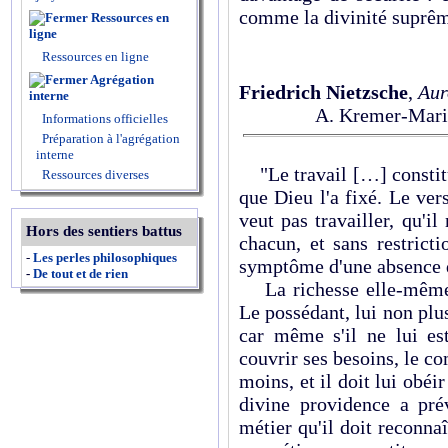
comme la divinité suprêm
Ressources en
ligne
Ressources en ligne
Agrégation
Friedrich Nietzsche
,
Aur
interne
A. Kremer-Mariet
Informations officielles
Préparation à l'agrégation
interne
"Le travail […] constitu
Ressources diverses
que Dieu l'a fixé. Le ver
veut pas travailler, qu'
Hors des sentiers battus
chacun, et sans restrict
-
Les perles philosophiques
symptôme d'une absence d
-
De tout et de rien
La richesse elle-même n
Le possédant, lui non plus
car même s'il ne lui est
couvrir ses besoins, le 
moins, et il doit lui obéi
divine providence a pr
métier qu'il doit reconnaî