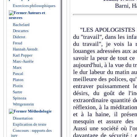
Barni, Ha
Exercices philosophiques
Auteurs et
oeuvres
Bachelard
"LES APOLOGISTES DU 
Descartes
du "travail", dans les inf
Diderot
du travail", je vois la
Freud
Hannah Arendt
louanges adressées aux ac
Karl Popper
savoir la peur de tout ce
Marc-Aurèle
aujourd'hui, à la vue du t
Marx
le dur labeur du matin au 
Pascal
meilleure des polices, qu'
Platon
entraver puissamment l
Plotin
Sartre
désirs, du goût de l'i
Spinoza
extraordinaire quantité d
Wittgenstein
réflexion, à la méditation
Méthodologie
et à la haine, il prés
Dissertation
mesquin et assure des sa
Explication de texte
Aussi une société où l'o
Concours : rapports des
davantage de sécurité : e
jury