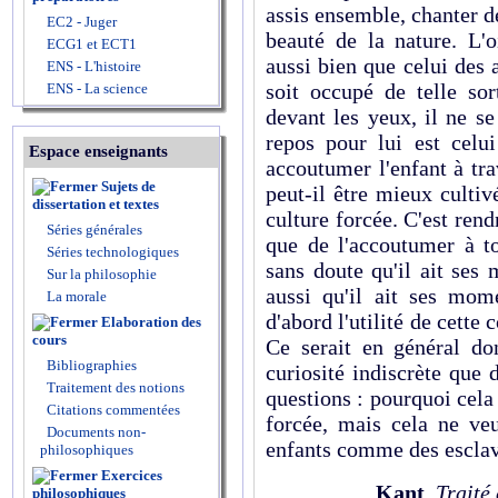
assis ensemble, chanter d
EC2 - Juger
beauté de la nature. L'o
ECG1 et ECT1
aussi bien que celui des
ENS - L'histoire
soit occupé de telle sor
ENS - La science
devant les yeux, il ne s
repos pour lui est celui
Espace enseignants
accoutumer l'enfant à tra
Sujets de
peut-il être mieux cultiv
dissertation et textes
culture forcée. C'est rend
Séries générales
que de l'accoutumer à t
Séries technologiques
sans doute qu'il ait ses
Sur la philosophie
aussi qu'il ait ses mome
La morale
d'abord l'utilité de cette 
Elaboration des
cours
Ce serait en général do
Bibliographies
curiosité indiscrète que 
Traitement des notions
questions : pourquoi cela
Citations commentées
forcée, mais cela ne veu
Documents non-
enfants comme des esclav
philosophiques
Exercices
Kant
,
Traité
philosophiques