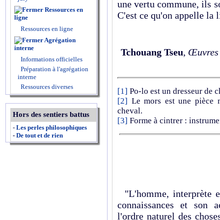
une vertu commune, ils son
Ressources en
C'est ce qu'on appelle la l
ligne
Ressources en ligne
Agrégation
interne
Tchouang Tseu
,
Œuvres 
Informations officielles
Préparation à l'agrégation
interne
Ressources diverses
[1]
Po-lo est un dresseur de 
[2]
Le mors est une pièce m
cheval.
Hors des sentiers battus
[3]
Forme à cintrer : instrum
-
Les perles philosophiques
-
De tout et de rien
"L'homme, interprète et 
connaissances et son a
l'ordre naturel des choses