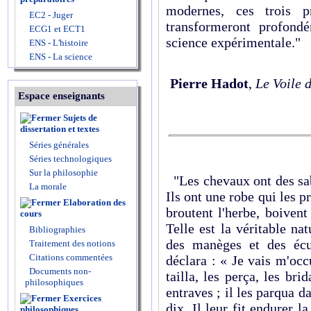
modernes, ces trois p
EC2 - Juger
transformeront profond
ECG1 et ECT1
science expérimentale."
ENS - L'histoire
ENS - La science
Pierre Hadot
,
Le Voile d
Espace enseignants
Sujets de
dissertation et textes
Séries générales
Séries technologiques
Sur la philosophie
"Les chevaux ont des sabo
La morale
Ils ont une robe qui les pr
Elaboration des
broutent l'herbe, boivent 
cours
Telle est la véritable na
Bibliographies
des manèges et des écu
Traitement des notions
Citations commentées
déclara : « Je vais m'occ
Documents non-
tailla, les perça, les bri
philosophiques
entraves ; il les parqua d
Exercices
dix. Il leur fit endurer la
philosophiques