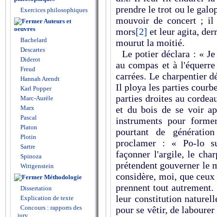
prendre le trot ou le galop
Exercices philosophiques
mouvoir de concert ; il 
Auteurs et
oeuvres
mors
[2]
et leur agita, der
Bachelard
mourut la moitié.
Descartes
Le potier déclara : « Je s
Diderot
au compas et à l'équerre
Freud
carrées. Le charpentier déc
Hannah Arendt
Il ploya les parties courb
Karl Popper
parties droites au cordeau
Marc-Aurèle
Marx
et du bois de se voir ap
Pascal
instruments pour forme
Platon
pourtant de génératio
Plotin
proclamer : « Po-lo su
Sartre
façonner l'argile, le cha
Spinoza
prétendent gouverner le 
Wittgenstein
considère, moi, que ceux
Méthodologie
prennent tout autrement. 
Dissertation
leur constitution naturelle
Explication de texte
Concours : rapports des
pour se vêtir, de labourer
jury