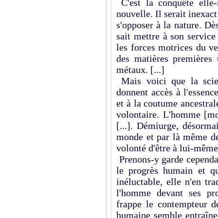
C'est la conquête elle
nouvelle. Il serait inex
s'opposer à la nature. Dè
sait mettre à son service 
les forces motrices du ve
des matières premières t
métaux. [...]
Mais voici que la scie
donnent accès à l'essenc
et à la coutume ancestral
volontaire. L'homme [mod
[...]. Démiurge, désorma
monde et par là même de 
volonté d'être à lui-mêm
Prenons-y garde cependan
le progrès humain et qu
inéluctable, elle n'en tr
l'homme devant ses pro
frappe le contempteur d
humaine semble entraîner