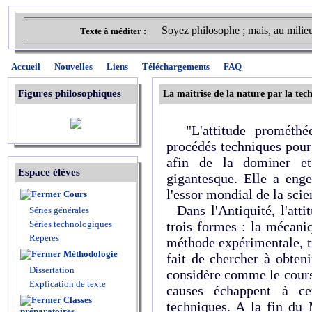
Soyez philosophe ; mais, au milie
Texte à méditer :
Accueil
Nouvelles
Liens
Téléchargements
FAQ
Figures philosophiques
La maîtrise de la nature par la tec
"L'attitude prométhéen
procédés techniques pour 
afin de la dominer et 
Espace élèves
gigantesque. Elle a enge
l'essor mondial de la scienc
Cours
Dans l'Antiquité, l'atti
Séries générales
Séries technologiques
trois formes : la mécani
Repères
méthode expérimentale, t
Méthodologie
fait de chercher à obteni
Dissertation
considère comme le cours 
Explication de texte
causes échappent à ce
Classes
techniques. A la fin d
préparatoires