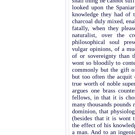
shall thing he cannot suf
looked upon the Spania
knowledge they had of th
charcoal duly mixed, ena
fatally, when they plea
naturalist, over the 
philosophical soul pre
vulgar opinions, of a mu
of or sovereignty than t
wont so bloodily to conte
commonly but the gift of
but too often the acquit
true worth of noble superi
argues one brass counte
fellows, in that it is ch
many thousands pounds m
dominion, that physiolog
(besides that it is wont
the effect of his knowle
a man. And to an ingenio