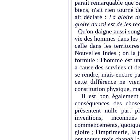
paraît remarquable que S
biens, n'ait rien tourné d
ait déclaré :
La gloire d
gloire du roi est de les re
Qu'on daigne aussi songer
vie des hommes dans les p
celle dans les territoir
Nouvelles Indes ; on la j
formule : l'homme est u
à cause des services et 
se rendre, mais encore p
cette différence ne vie
constitution physique, mai
Il est bon également d
conséquences des chose
présentent nulle part p
inventions, inconnu
commencements, quoique 
gloire ; l'imprimerie, la
ont toutes trois changé la