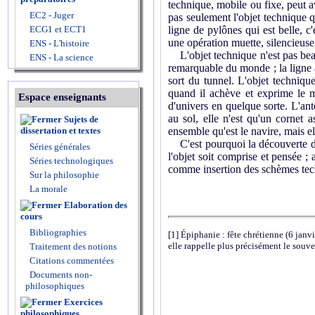
technique, mobile ou fixe, peut 
EC2 - Juger
pas seulement l'objet technique q
ECG1 et ECT1
ligne de pylônes qui est belle, c'
une opération muette, silencieuse
ENS - L'histoire
L'objet technique n'est pas beau 
ENS - La science
remarquable du monde ; la ligne à 
sort du tunnel. L'objet technique
quand il achève et exprime le m
Espace enseignants
d'univers en quelque sorte. L'ant
au sol, elle n'est qu'un cornet 
Sujets de
dissertation et textes
ensemble qu'est le navire, mais el
C'est pourquoi la découverte de l
Séries générales
l'objet soit comprise et pensée ;
Séries technologiques
comme insertion des schèmes tech
Sur la philosophie
La morale
Elaboration des
cours
Bibliographies
[1]
Épiphanie : fête chrétienne (6 janv
elle rappelle plus précisément le souve
Traitement des notions
Citations commentées
Documents non-
philosophiques
Exercices
philosophiques