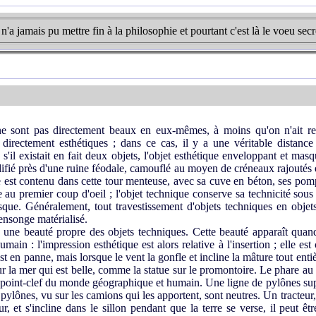
a jamais pu mettre fin à la philosophie et pourtant c'est là le voeu secr
e sont pas directement beaux en eux-mêmes, à moins qu'on n'ait re
irectement esthétiques ; dans ce cas, il y a une véritable distance e
'il existait en fait deux objets, l'objet esthétique enveloppant et masqu
édifié près d'une ruine féodale, camouflé au moyen de créneaux rajoutés
que est contenu dans cette tour menteuse, avec sa cuve en béton, ses pom
e au premier coup d'oeil ; l'objet technique conserve sa technicité sous 
que. Généralement, tout travestissement d'objets techniques en objets
ensonge matérialisé.
une beauté propre des objets techniques. Cette beauté apparaît quand
main : l'impression esthétique est alors relative à l'insertion ; elle e
 est en panne, mais lorsque le vent la gonfle et incline la mâture tout enti
 sur la mer qui est belle, comme la statue sur le promontoire. Le phare a
un point-clef du monde géographique et humain. Une ligne de pylônes su
s pylônes, vu sur les camions qui les apportent, sont neutres. Un tracteur
ur, et s'incline dans le sillon pendant que la terre se verse, il peut 