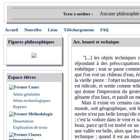
Aucune philosophie n'
Texte à méditer :
Accueil
Nouvelles
Liens
Téléchargements
FAQ
Figures philosophiques
Art, beauté et technique
"[...] les objets techniques n
répondant à des préoccupations d
esthétique ; tout se passe comme s
que l'on voit un château d'eau, 
Espace élèves
la vieille pierre : l'objet techni
est ridicule, et sentie comme tell
Cours
qui donne l'impression du grotes
Séries générales
gênante d'un faux, et paraît un m
Séries technologiques
Mais il existe en certains cas 
Repères
monde, soit géographique, soit hu
navire n'est pas belle lorsqu'elle
Méthodologie
; c'est la voilure dans le vent et
Dissertation
beau, parce qu'il est inséré en 
Explication de texte
une vallée est belle, alors que le
Classes
technique ; quand il est au labo
préparatoires