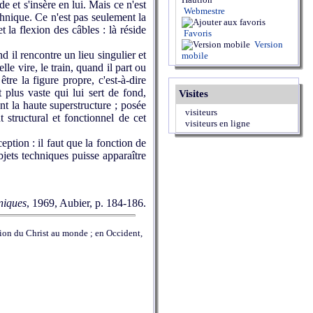
 et s'insère en lui. Mais ce n'est
Webmestre
chnique. Ce n'est pas seulement la
t la flexion des câbles : là réside
Favoris
Version
 il rencontre un lieu singulier et
mobile
le vire, le train, quand il part ou
tre la figure propre, c'est-à-dire
plus vaste qui lui sert de fond,
Visites
nt la haute superstructure ; posée
visiteurs
 structural et fonctionnel de cet
visiteurs en ligne
ption : il faut que la fonction de
bjets techniques puisse apparaître
niques
, 1969, Aubier, p. 184-186.
tion du Christ au monde ; en Occident,