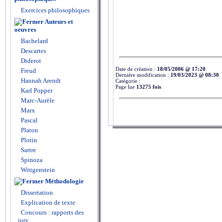
Exercices philosophiques
Auteurs et
oeuvres
Bachelard
Descartes
Diderot
Date de création :
18/05/2006 @ 17:20
Freud
Dernière modification :
19/03/2023 @ 08:30
Hannah Arendt
Catégorie :
Page lue
13275 fois
Karl Popper
Marc-Aurèle
Marx
Pascal
Platon
Plotin
Sartre
Spinoza
Wittgenstein
Méthodologie
Dissertation
Explication de texte
Concours : rapports des
jury