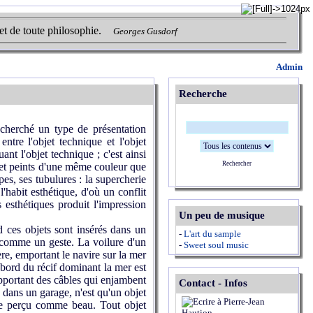
et de toute philosophie.
Georges Gusdorf
Admin
Recherche
cherché un type de présentation
ntre l'objet technique et l'objet
ant l'objet technique ; c'est ainsi
Rechercher
 et peints d'une même couleur que
pes, ses tubulures : la supercherie
l'habit esthétique, d'où un conflit
 esthétiques produit l'impression
Un peu de musique
 ces objets sont insérés dans un
-
L'art du sample
st comme un geste. La voilure d'un
-
Sweet soul music
ère, emportant le navire sur la mer
u bord du récif dominant la mer est
pportant des câbles qui enjambent
Contact - Infos
, dans un garage, n'est qu'un objet
être perçu comme beau. Tout objet