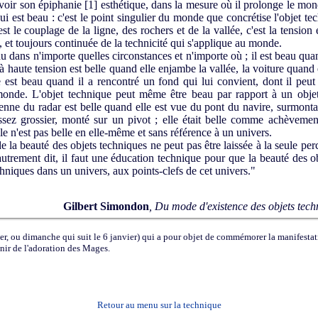
avoir son épiphanie
[1]
esthétique, dans la mesure où il prolonge le monde
ui est beau : c'est le point singulier du monde que concrétise l'objet te
est le couplage de la ligne, des rochers et de la vallée, c'est la tension e
, et toujours continuée de la technicité qui s'applique au monde.
dans n'importe quelles circonstances et n'importe où ; il est beau quand
haute tension est belle quand elle enjambe la vallée, la voiture quand el
 est beau quand il a rencontré un fond qui lui convient, dont il peut ê
onde. L'objet technique peut même être beau par rapport à un objet 
enne du radar est belle quand elle est vue du pont du navire, surmonta
assez grossier, monté sur un pivot ; elle était belle comme achèvement
le n'est pas belle en elle-même et sans référence à un univers.
a beauté des objets techniques ne peut pas être laissée à la seule perce
 autrement dit, il faut une éducation technique pour que la beauté des o
niques dans un univers, aux points-clefs de cet univers."
Gilbert Simondon
, Du mode d'existence des objets tech
ier, ou dimanche qui suit le 6 janvier) qui a pour objet de commémorer la manifesta
nir de l'adoration des Mages.
Retour au menu sur la technique