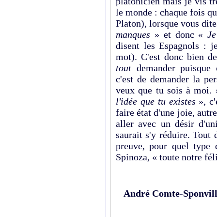
platonicien mais je vis 
le monde : chaque fois q
Platon), lorsque vous dit
manques
» et donc «
Je
disent les Espagnols : j
mot). C'est donc bien d
tout
demander puisque c
c'est de deman­der la pe
veux que tu sois à moi.
l'idée que tu existes
», c'
faire état d'une joie, aut
aller avec un désir d'u
saurait s'y réduire. Tout
preuve, pour quel type d
Spinoza, « toute notre fél
André Comte-Sponvil