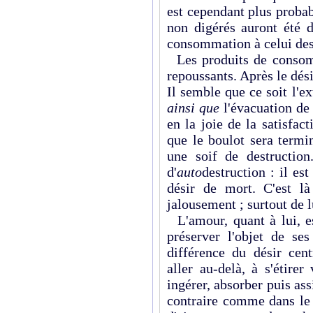
est cependant plus probab
non digérés auront été 
consommation à celui des
Les produits de consomma
repoussants. Après le dési
Il semble que ce soit l'ext
ainsi que
l'évacuation de 
en la joie de la satisfac
que le boulot sera termi
une soif de destruction.
d'
auto
destruction : il es
désir de mort. C'est l
jalousement ; surtout de
L'amour, quant à lui, es
préserver ­l'objet de se
différence du désir cent
aller au-delà, à s'étire
ingérer, absorber puis assi
contraire comme dans le 