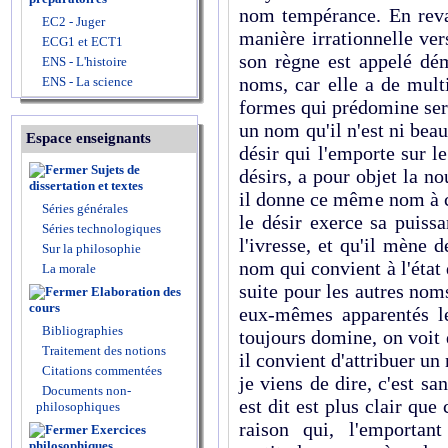
nom tempérance. En revan
EC2 - Juger
manière irrationnelle ve
ECG1 et ECT1
son règne est appelé dé
ENS - L'histoire
noms, car elle a de multi
ENS - La science
formes qui prédomine sert
un nom qu'il n'est ni bea
Espace enseignants
désir qui l'emporte sur le
Sujets de
désirs, a pour objet la nou
dissertation et textes
il donne ce même nom à ce
Séries générales
le désir exerce sa puiss
Séries technologiques
l'ivresse, et qu'il mène d
Sur la philosophie
nom qui convient à l'état 
La morale
suite pour les autres nom
Elaboration des
cours
eux-mêmes apparentés le
Bibliographies
toujours domine, on voit
Traitement des notions
il convient d'attribuer un
Citations commentées
je viens de dire, c'est s
Documents non-
est dit est plus clair que 
philosophiques
raison qui, l'emportan
Exercices
philosophiques