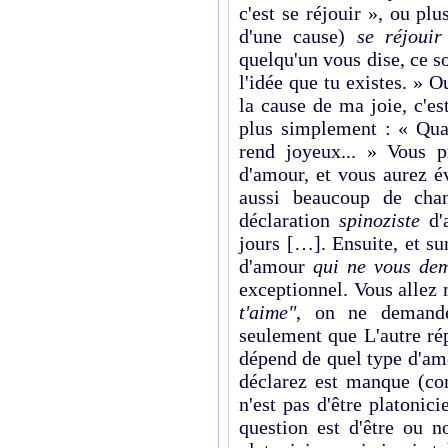
c'est se réjouir », ou plu
d'une cause)
se réjouir
quelqu'un vous dise, ce soi
l'idée que tu exis­tes. » O
la cause de ma joie, c'es
plus simplement : « Qua
rend joyeux... » Vous p
d'amour, et vous aurez 
aussi beaucoup de chan
déclaration
spinoziste
d'a
jours […]. Ensuite, et su
d'amour
qui ne vous de
exceptionnel. Vous allez 
t'aime"
, on ne demande
seulement que L'autre ré
dépend de quel type d'amo
déclarez est manque (co
n'est pas d'être platonic
question est d'être ou n