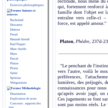
rectitude, nous mène du c
Exercices philosophiques
qui, fortement renforcé 
Auteurs et
famille dont l'objet est 
oeuvres
entraîne vers celle-ci 
Bachelard
force, est appelé amour."
Descartes
Diderot
Freud
Hannah Arendt
Platon
,
Phèdre
, 237d-23
Karl Popper
Marc-Aurèle
Marx
Pascal
Platon
"Le penchant de l'instinc
Plotin
vers l'autre, voilà le m
Sartre
préférences, l'attache
Spinoza
lumières, des préjugés, de
Wittgenstein
connaissances pour nous 
Méthodologie
qu'après avoir jugé, on 
Dissertation
Ces jugements se font san
Explication de texte
Concours : rapports des
sont pas moins réels. Le 
jury