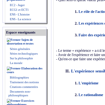
EC2 - Juger
ECG1 et ECT1
1.
Le rôle de l'acti
ENS - L'histoire
ENS - La science
2.
Les expériences 
Espace enseignants
3.
Faire des expéri
Sujets de
dissertation et textes
Séries générales
- Le terme « expérience » a-t-il l
Séries technologiques
- Avoir de l'expérience et faire u
Sur la philosophie
- Qu'est-ce que faire une expérie
La morale
Elaboration des
II.
L'expérience sensi
cours
Bibliographies
Traitement des notions
1.
L'empirisme
Citations commentées
Documents non-
2.
Le rationalisme
philosophiques
Exercices
philosophiques