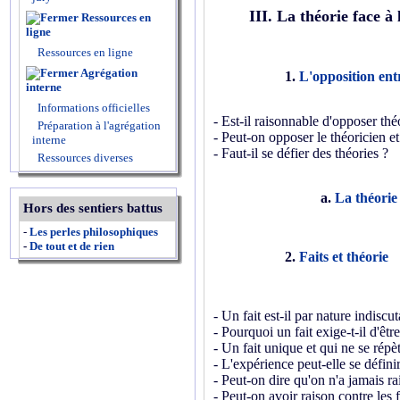
III. La théorie face à
Ressources en
ligne
Ressources en ligne
Agrégation
1.
L'opposition ent
interne
Informations officielles
- Est-il raisonnable d'opposer thé
Préparation à l'agrégation
- Peut-on opposer le théoricien et
interne
- Faut-il se défier des théories ?
Ressources diverses
a.
La théorie 
Hors des sentiers battus
-
Les perles philosophiques
-
De tout et de rien
2.
Faits et théorie
- Un fait est-il par nature indiscu
- Pourquoi un fait exige-t-il d'être
- Un fait unique et qui ne se répèt
- L'expérience peut-elle se défin
- Peut-on dire qu'on n'a jamais rai
- Peut-on avoir raison contre les f