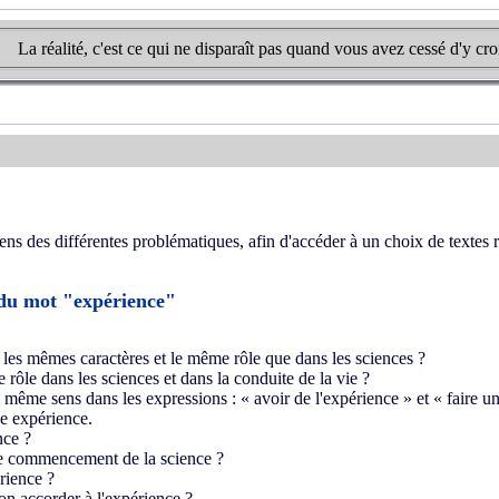
La réalité, c'est ce qui ne disparaît pas quand vous avez cessé d'y cro
iens des différentes problématiques, afin d'accéder à un choix de textes r
 du mot "expérience"
le les mêmes caractères et le même rôle que dans les sciences ?
 rôle dans les sciences et dans la conduite de la vie ?
e même sens dans les expressions : « avoir de l'expérience » et « faire u
ne expérience.
nce ?
 le commencement de la science ?
rience ?
-on accorder à l'expérience ?