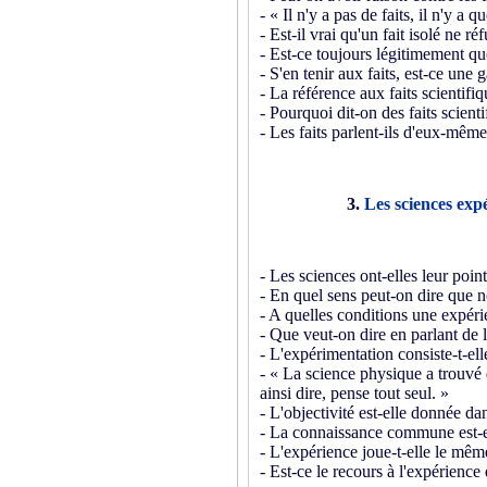
- « Il n'y a pas de faits, il n'y a
- Est-il vrai qu'un fait isolé ne ré
- Est-ce toujours légitimement que
- S'en tenir aux faits, est-ce une g
- La référence aux faits scientifiq
- Pourquoi dit-on des faits scienti
- Les faits parlent-ils d'eux-même
3.
Les sciences exp
- Les sciences ont-elles leur poin
- En quel sens peut-on dire que 
- A quelles conditions une expérie
- Que veut-on dire en parlant de l
- L'expérimentation consiste-t-ell
- « La science physique a trouvé 
ainsi dire, pense tout seul. »
- L'objectivité est-elle donnée da
- La connaissance commune est-el
- L'expérience joue-t-elle le même
- Est-ce le recours à l'expérience 