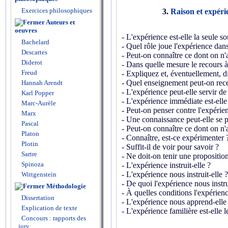
Exercices philosophiques
3.
Raison et expéri
Auteurs et
oeuvres
- L'expérience est-elle la seule 
Bachelard
- Quel rôle joue l'expérience da
Descartes
- Peut-on connaître ce dont on n'
Diderot
- Dans quelle mesure le recours à l
Freud
- Expliquez et, éventuellement, di
- Quel enseignement peut-on rece
Hannah Arendt
- L'expérience peut-elle servir de
Karl Popper
- L'expérience immédiate est-elle
Marc-Aurèle
- Peut-on penser contre l'expérie
Marx
- Une connaissance peut-elle se p
Pascal
- Peut-on connaître ce dont on n'
Platon
- Connaître, est-ce expérimenter 
Plotin
- Suffit-il de voir pour savoir ?
Sartre
- Ne doit-on tenir une proposition
Spinoza
- L'expérience instruit-elle ?
- L'expérience nous instruit-elle ?
Wittgenstein
- De quoi l'expérience nous instru
Méthodologie
- À quelles conditions l'expérienc
Dissertation
- L'expérience nous apprend-elle
Explication de texte
- L'expérience familière est-elle
Concours : rapports des
jury