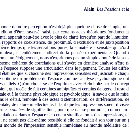
Alain
,
Les Passions et l
nde de notre perception n'est déjà plus quelque chose de simple, un d
ition d'être traversé, saisi, par certains actes théoriques fondament
al apparaît peut-être avec le plus de clarté lorsqu'on part de l'intuitio
s rapports de coexistence, de proximité, d'exclusion et de juxtapositio
me temps que les sensations pures, la « matière » sensible qui s'ord
omplexe, et entièrement indirect de la pensée expérimentale. Quand 
tion et un éloignement, nous n'exprimons pas un simple donné de la sens
tème cohérent de corrélations qui s'avère en dernière analyse n'être ri
e l'espace suppose une articulation dans le jugement. Toutes les diffé
t établies que si chacune des impressions sensibles est justiciable chaq
se critique du problème de l'espace comme l'analyse psychologique ont é
ts essentiels. Qu'on choisisse de l'exprimer avec Helmholtz par le concep
n, qui recèle de fait certaines ambiguïtés et certains dangers, il reste da
le et à la théorie physiologique et psychologique, à savoir que la mis
ns le détail, remonte à des actes d'identification, de différenciation, 
ale, de nature intellectuelle. Il faut que les impressions soient divisées 
rentes
couches
de significations, pour que naisse pour nous, comme un refl
iculation « dans » l'espace ; et cette « stratification » des impressions, te
, ne serait pas elle-même possible si elle ne fondait à son tour sur un 
u monde de l'impression sensible immédiate au monde médiatisé de la 