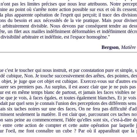
 n'ont pas les limites précises que nous leur attribuons. Notre percept
mine au point où s'arrête notre action possible sur eux et où ils cessen
la plus apparente opération de l'esprit qui perçoit; il trace des divisio
ns du besoin et aux nécessités de la vie pratique. Mais pour diviser
t arbitrai­rement divisible. Nous devons par conséquent tendre au dess
crète, un filet aux mailles indéfiniment déformables et indéfiniment décr
divisibilité arbitraire et indéfinie, est l'espace homogène."
Bergson
,
Matière 
est le toucher qui nous instruit, et par constatation pure et simple, s
 dé cubique, Non. Je touche successivement des arêtes, des pointes, des 
 objet, je juge que cet objet est cubique. Exercez-vous sur d'autres ex
assurer ses premiers pas. Au surplus, il est assez clair que je ne puis p
ur est en même temps blanc de partout, et jamais les faces visibles 
be que je vois, à faces égales, et toutes également blanches, Et je voi
ait par quel sens je connais l'union des perceptions des différents sens
six taches noires sur une des faces, On ne fera pas difficulté d'adm
issent seulement la matière. Il est clair que, parcourant ces taches noir
n sans peine au commencement, l'idée qu'elles sont six, c'est-à-dire deu
entre cette action de compter et cette autre opération par laquelle
ur l'oeil, me font connaître un cube ? Par où il apparaîtrait que la 