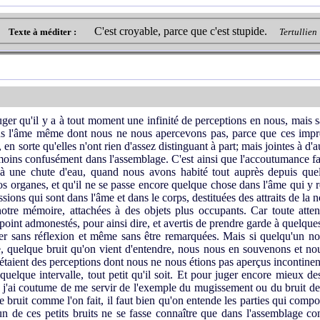
C'est croyable, parce que c'est stupide.
Texte à méditer :
Tertullien
uger qu'il y a à tout moment une infinité de perceptions en nous, mais 
ns l'âme même dont nous ne nous apercevons pas, parce que ces impres
n sorte qu'elles n'ont rien d'assez distinguant à part; mais jointes à d'au
au moins confusément dans l'assemblage. C'est ainsi que l'accoutumance 
 une chute d'eau, quand nous avons habité tout auprès depuis quel
 organes, et qu'il ne se passe encore quelque chose dans l'âme qui y 
sions qui sont dans l'âme et dans le corps, destituées des attraits de la 
t notre mémoire, attachées à des objets plus occupants. Car toute at
int admonestés, pour ainsi dire, et avertis de prendre garde à quelque
ser sans réflexion et même sans être remarquées. Mais si quelqu'un nou
e, quelque bruit qu'on vient d'entendre, nous nous en souvenons et no
'étaient des perceptions dont nous ne nous étions pas aperçus incontinen
quelque intervalle, tout petit qu'il soit. Et pour juger encore mieux d
e, j'ai coutume de me servir de l'exemple du mugissement ou du bruit de
 bruit comme l'on fait, il faut bien qu'on entende les parties qui compose
 de ces petits bruits ne se fasse connaître que dans l'assemblage con