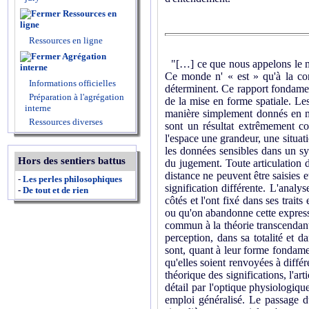
Ressources en
ligne
Ressources en ligne
Agrégation
"[…] ce que nous appelons le mo
interne
Ce monde n' « est » qu'à la cond
Informations officielles
déterminent. Ce rapport fondament
Préparation à l'agrégation
de la mise en forme spatiale. Le
interne
manière simplement donnés en mê
Ressources diverses
sont un résultat extrêmement c
l'espace une grandeur, une situa
les données sensibles dans un sys
Hors des sentiers battus
du jugement. Toute articulation d
distance ne peuvent être saisies e
-
Les perles philosophiques
signification différente. L'analy
-
De tout et de rien
côtés et l'ont fixé dans ses trai
ou qu'on abandonne cette expressio
commun à la théorie transcendanta
perception, dans sa totalité et da
sont, quant à leur forme fondament
qu'elles soient renvoyées à diffé
théorique des significations, l'art
détail par l'optique physiologique
emploi généralisé. Le passage d