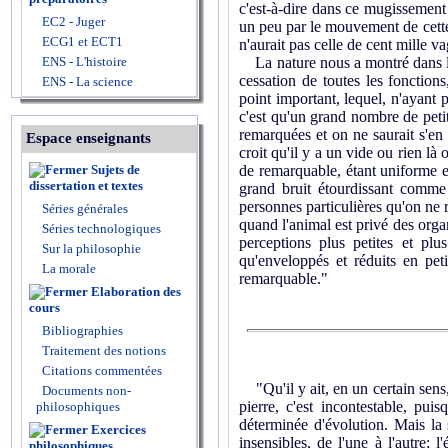
c'est-à-dire dans ce mugissement m
EC2 - Juger
un peu par le mouvement de cette 
ECG1 et ECT1
n'aurait pas celle de cent mille va
ENS - L'histoire
La nature nous a montré dans le 
cessation de toutes les fonction
ENS - La science
point important, lequel, n'ayant 
c'est qu'un grand nombre de petite
remarquées et on ne saurait s'en 
Espace enseignants
croit qu'il y a un vide ou rien l
Sujets de
de remarquable, étant uniforme e
dissertation et textes
grand bruit étourdissant comm
personnes particulières qu'on ne r
Séries générales
quand l'animal est privé des organ
Séries technologiques
perceptions plus petites et plu
Sur la philosophie
qu'enveloppés et réduits en pet
La morale
remarquable."
Elaboration des
cours
Bibliographies
Traitement des notions
Citations commentées
"Qu'il y ait, en un certain sens
Documents non-
pierre, c'est incontestable, pui
philosophiques
déterminée d'évolution. Mais la 
Exercices
insensibles, de l'une à l'autre; l
philosophiques