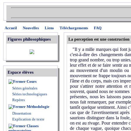
Accueil
Nouvelles
Liens
Téléchargements
FAQ
Figures philosophiques
La perception est une construction
"Il y a mille marques qui font j
c'est-à-dire des changements da
trop grand nombre, ou trop unies, e
leur effet et de se faire sentir 
au mouvement d'un moulin ou à
Espace élèves
mouvement ne frappe toujours nos
l'âme et du corps, mais ces impres
Cours
pour s'attirer notre attention e
Séries générales
souvent, quand nous ne sommes po
Séries technologiques
présentes, nous les laissons pas
Repères
nous fait remarquer, par exempl
Méthodologie
tantôt quelque sentiment. Ainsi c
cas que de l'avertissement après 
Dissertation
saurions distinguer dans la foul
Explication de texte
on est au rivage. Pour entendre ce
Classes
de chaque vague, quoique chacun
préparatoires