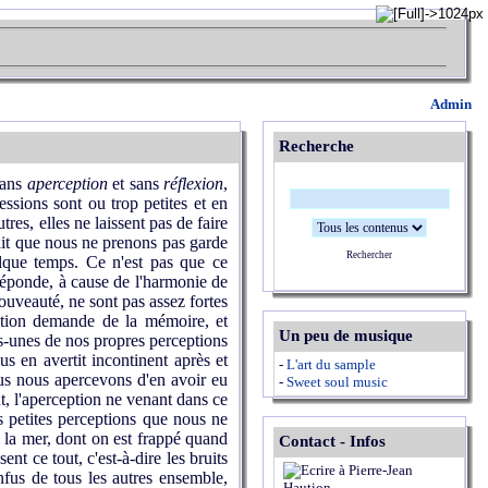
Admin
Recherche
sans
aperception
et sans
réflexion
,
sions sont ou trop petites et en
tres, elles ne laissent pas de faire
fait que nous ne prenons pas garde
Rechercher
que temps. Ce n'est pas que ce
réponde, à cause de l'harmonie de
nouveauté, ne sont pas assez fortes
tention demande de la mémoire, et
Un peu de musique
s-unes de nos propres perceptions
s en avertit incontinent après et
-
L'art du sample
us nous apercevons d'en avoir eu
-
Sweet soul music
t, l'aperception ne venant dans ce
es petites perceptions que nous ne
 la mer, dont on est frappé quand
Contact - Infos
nt ce tout, c'est-à-dire les bruits
fus de tous les autres ensemble,