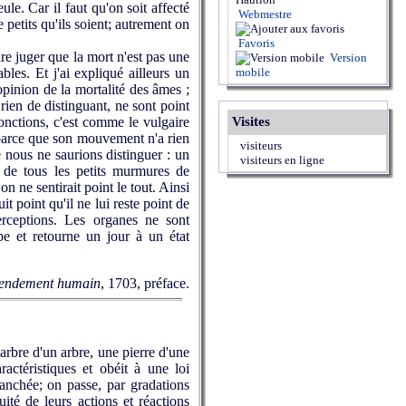
ule. Car il faut qu'on soit affecté
Webmestre
petits qu'ils soient; autrement on
Favoris
e juger que la mort n'est pas une
Version
les. Et j'ai expliqué ailleurs un
mobile
opinion de la mortalité des âmes ;
 rien de distinguant, ne sont point
fonctions, c'est comme le vulgaire
Visites
t parce que son mouvement n'a rien
visiteurs
 nous ne saurions distinguer : un
visiteurs en ligne
de tous les petits murmures de
n ne sentirait point le tout. Ainsi
t point qu'il ne lui reste point de
perceptions. Les organes ne sont
pe et retourne un jour à un état
tendement humain
, 1703, préface.
rbre d'un arbre, une pierre d'une
actéris­tiques et obéit à une loi
ranchée; on passe, par gradations
tuité de leurs actions et réactions