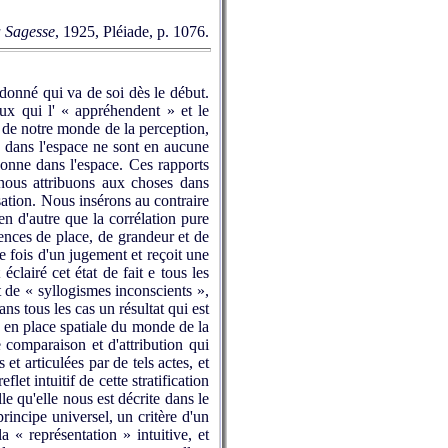
a Sagesse
,
1925,
Pléiade, p. 1076.
onné qui va de soi dès le début.
aux qui l' « appréhendent » et le
n de notre monde de la perception,
n dans l'espace ne sont en aucune
onne dans l'espace. Ces rapports
nous attribuons aux choses dans
ation. Nous insérons au contraire
en d'autre que la corrélation pure
rences de place, de grandeur et de
ue fois d'un jugement et reçoit une
clairé cet état de fait e tous les
t de « syllogismes inconscients »,
ns tous les cas un résultat qui est
e en place spatiale du monde de la
de comparaison et d'attribution qui
et articulées par de tels actes, et
et intuitif de cette stratification
lle qu'elle nous est décrite dans le
principe universel, un critère d'un
« représentation » intuitive, et