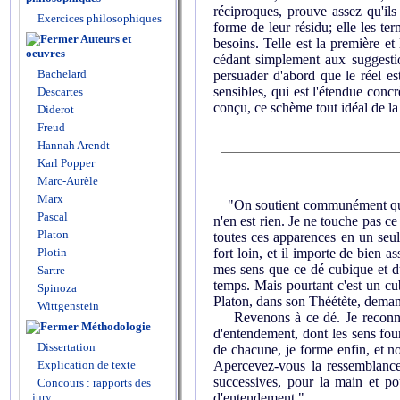
réciproques, prouve assez qu'ils
Exercices philosophiques
forme de leur résidu; elle les ter
Auteurs et
besoins. Telle est la première et 
oeuvres
cédant simplement aux suggestio
Bachelard
persuader d'abord que le réel es
sensibles, qui est l'éten­due con
Descartes
conçu, ce schème tout idéal de la 
Diderot
Freud
Hannah Arendt
Karl Popper
Marc-Aurèle
Marx
"On soutient communément que c'
Pascal
n'en est rien. Je ne touche pas ce
Platon
toutes ces apparences en un seul
Plotin
fort loin, et il importe de bien 
mes sens que ce dé cubique et d
Sartre
temps. Mais pourtant c'est un cu
Spinoza
Platon, dans son Théétète, demand
Wittgenstein
Revenons à ce dé. Je reconnais 
Méthodologie
d'entendement, dont les sens fourn
Dissertation
de chacune, je forme enfin, et no
Explication de texte
Apercevez-vous la ressemblance 
successives, pour la main et po
Concours : rapports des
jury
d'entendement."