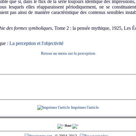
sible que si, dans le flux de la série toujours identique des impressions,
 sous lesquels elles réapparaissent périodiquement, ne se constituai
aient pas ainsi de manière caractéristique des contenus sensibles insta
hie des formes symboliques
, Tome 2 : la pensée mythique, 1925, Les Éd
ique :
La perception et l'objectivité
Retour au menu sur la perception
Imprimer l'article
Haut
© 2004-2013