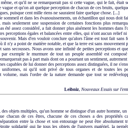
ême, et qu'il ne se remarquerait pas si cette vague, qui le fait, était se
vague et qu'on ait quelque perception de chacun de ces bruits, quelque 
gues, puisque cent mille riens ne sauraient faire quelque chose. [...]
sommeil et dans les évanouissements, un échantillon qui nous doit fair
s, mais seulement une suspension de certaines fonctions plus remarquab
pas été assez considéré, a fait donner plus aisément les hommes dans l'
s perceptions égales et balancées entre elles, qui n'ont aucun relief ni
souvenir. Mais d'en vouloir conclure qu'alors l'âme est tout fait sans 
à où il n'y a point de matière notable, et que la terre est sans mouvemen
t sans secousses. Nous avons une infinité de petites perceptions et que
e par exemple le murmure de tout un peuple assemblé est composé 
emarquerait pas à part mais dont on a pourtant un sentiment, autrement o
es capables de lui donner des perceptions assez distinguées, il ne s'ensui
s uniformes, ni qu'il soit privé de tous organes et de toutes les 
it volume, mais l'ordre de la nature demande que tout se redévelop
Leibniz
,
Nouveaux Essais sur l'en
, des objets multiples, qu'un homme se distingue d'un autre homme, un a
sque chacun de ces êtres, chacune de ces choses a des propriétés car
séparation entre la chose et son entourage ne peut être abso­lument t
'étroite solidarité qui lie tous les objets de l'univers matériel, la perpé