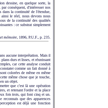
ion dessine, en quelque sorte, la
t, par conséquent, d'intéresser nos
ns dans la continuité de l'étendue,
 ainsi le réel, nous devons nous
ous de la continuité des qualités
oissantes : ce substrat simplement
et
mémoire
, 1896, P.U.F., p. 235.
ans aucune interprétation. Mais il
plans durs et lisses, et réunissant
emples, car cette analyse conduit
as constater comme un fait donné à
ne sont colorées de même en même
s cette même chose que je touche,
 en un objet.
ettre que c'est là une opération
es, et retenant l'ordre et la place
x fois trois, qui font cinq et un.
 je reconnais que des apparences
perception est déjà une fonction