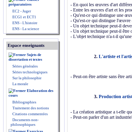
préparatoires
- En quoi les œuvres d'art diffère
- Entre les œuvres d'art et les prod
EC2 - Juger
- Qu'est-ce qui distingue une œuv
ECG1 et ECT1
- Qu'est-ce qui distingue l'œuvre
ENS - L'histoire
- Un objet technique peut-il deve
ENS - La science
- Un objet technique peut-il être o
- L'objet technique n'a-t-il qu'une 
Espace enseignants
Sujets de
2.
L'artiste et l'art
dissertation et textes
Séries générales
Séries technologiques
- Peut-on être artiste sans être art
Sur la philosophie
La morale
Elaboration des
cours
3.
Production artist
Bibliographies
Traitement des notions
- La création artistique a t-elle 
Citations commentées
- Peut-on parler d'un art industrie
Documents non-
philosophiques
Exercices