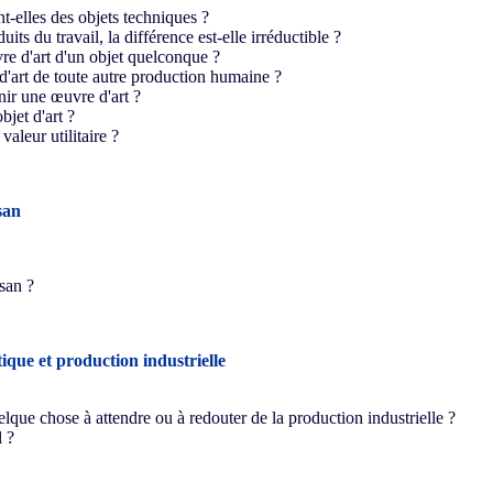
nt-elles des objets techniques ?
uits du travail, la différence est-elle irréductible ?
re d'art d'un objet quelconque ?
 d'art de toute autre production humaine ?
nir une œuvre d'art ?
bjet d'art ?
valeur utilitaire ?
isan
isan ?
ique et production industrielle
quelque chose à attendre ou à redouter de la production industrielle ?
l ?