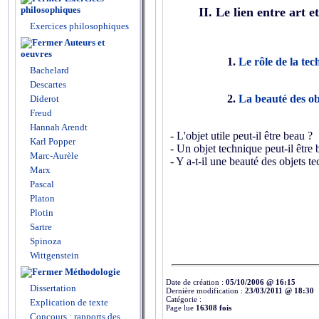
philosophiques
II. Le lien entre art e
Exercices philosophiques
Auteurs et
oeuvres
1.
Le rôle de la tec
Bachelard
Descartes
2.
La beauté des ob
Diderot
Freud
Hannah Arendt
- L'objet utile peut-il être beau ?
Karl Popper
- Un objet technique peut-il être 
Marc-Aurèle
- Y a-t-il une beauté des objets t
Marx
Pascal
Platon
Plotin
Sartre
Spinoza
Wittgenstein
Méthodologie
Date de création :
05/10/2006 @ 16:15
Dissertation
Dernière modification :
23/03/2011 @ 18:30
Catégorie :
Explication de texte
Page lue
16308 fois
Concours : rapports des