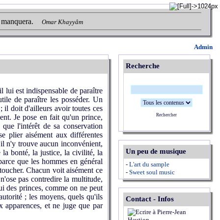
i manquera.
Omar Khayyâm
Admin
Recherche
l lui est indispensable de paraître
utile de paraître les posséder. Un
il doit d'ailleurs avoir toutes ces
Rechercher
ent. Je pose en fait qu'un prince,
que l'intérêt de sa conservation
 se plier aisément aux différentes
u'il n'y trouve aucun inconvénient,
Un peu de musique
a bonté, la justice, la civilité, la
r, parce que les hommes en général
-
L'art du sample
 toucher. Chacun voit aisément ce
-
Sweet soul music
 n'ose pas contredire la multitude,
celui des princes, comme on ne peut
autorité ; les moyens, quels qu'ils
Contact - Infos
ux apparences, et ne juge que par