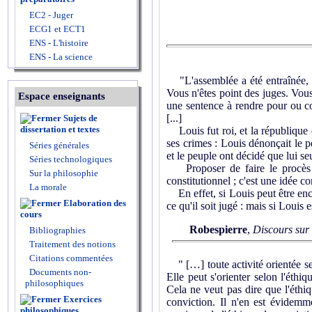
EC2 - Juger
ECG1 et ECT1
ENS - L'histoire
ENS - La science
"L'assemblée a été entraînée, à s
Vous n'êtes point des juges. Vous
Espace enseignants
une sentence à rendre pour ou c
[...]
Sujets de
dissertation et textes
Louis fut roi, et la république 
ses crimes : Louis dénonçait le pe
Séries générales
et le peuple ont décidé que lui se
Séries technologiques
Proposer de faire le procès à 
Sur la philosophie
constitutionnel ; c'est une idée co
La morale
En effet, si Louis peut être encor
Elaboration des
ce qu'il soit jugé : mais si Louis
cours
Robespierre
,
Discours sur
Bibliographies
Traitement des notions
Citations commentées
" […] toute activité orientée se
Documents non-
Elle peut s'orienter selon l'éthiq
philosophiques
Cela ne veut pas dire que l'éthiq
Exercices
conviction. Il n'en est évidemme
philosophiques