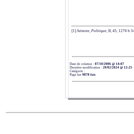
[1]
Aristote,
Politique
, II, 45, 1276 b 34
Date de création :
07/10/2006 @ 14:07
Dernière modification :
20/02/2024 @ 12:25
Catégorie :
Page lue
9878 fois