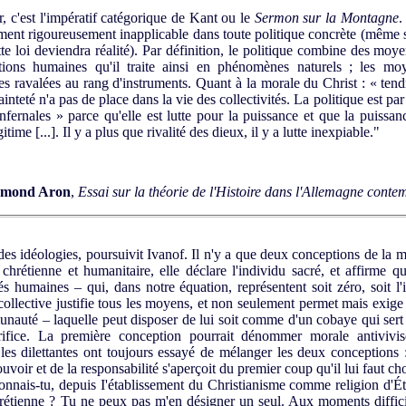
c'est l'impératif catégorique de Kant ou le
Sermon sur la Montagne
.
t rigoureusement inapplicable dans toute politique concrète (même s
ette loi deviendra réalité). Par définition, le politique combine des moy
tions humaines qu'il traite ainsi en phénomènes naturels ; les m
es ravalées au rang d'instruments. Quant à la morale du Christ : « tend
a sainteté n'a pas de place dans la vie des collectivités. La politique est
nfernales » parce qu'elle est lutte pour la puissance et que la puissan
time [...]. Il y a plus que rivalité des dieux, il y a lutte inexpiable."
mond Aron
,
Essai sur la théorie de l'Histoire dans l'Allemagne cont
s idéologies, poursuivit Ivanof. Il n'y a que deux conceptions de la mo
chrétienne et humanitaire, elle déclare l'individu sacré, et affirme q
s humaines – qui, dans notre équation, représentent soit zéro, soit l'
ollective justifie tous les moyens, et non seulement permet mais exige 
unauté – laquelle peut disposer de lui soit comme d'un cobaye qui ser
rifice. La première conception pourrait dénommer morale antivivis
 les dilettantes ont toujours essayé de mélanger les deux conceptions 
oir et de la responsabilité s'aperçoit du premier coup qu'il lui faut chois
onnais-tu, depuis I'établissement du Christianisme comme religion d'Éta
hrétienne ? Tu ne peux pas m'en désigner un seul. Aux moments difficile