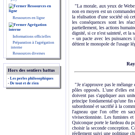
"La morale, aux yeux de Weber, 
Ressources en
ligne
non en moyen est un commandemen
la réalisation d'une société où c
Ressources en ligne
les conséquences sont les réac
Agrégation
partiellement, les actions humain
interne
dignité, si ce n'est sainteté, et l
Informations officielles
« un pacte avec les puissances i
Préparation à l'agrégation
détient le monopole de l'usage légi
interne
Ressources diverses
Ray
Hors des sentiers battus
-
Les perles philosophiques
-
De tout et de rien
"Je n'approuve pas le mélange de
pôles opposés. L'une d'elles est 
doivent pas s'appliquer aux unité
principe fondamental qu'une fin c
subordonné et sacrifié à la comm
l'agneau que l'on offre en sac
vivisectionniste. Les fumistes et
Quiconque porte le fardeau du pouv
choisir la seconde conception. C
réellement suivi une politique c