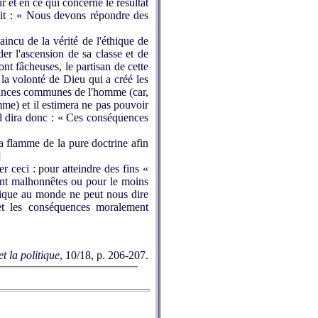
r et en ce qui concerne le résultat
i dit : « Nous devons répondre des
incu de la vérité de l'éthique de
der l'ascension de sa classe et de
ont fâcheuses, le partisan de cette
 la volonté de Dieu qui a créé les
llances communes de l'homme (car,
omme) et il estimera ne pas pouvoir
 Il dira donc : « Ces conséquences
la flamme de la pure doctrine afin
]
r ceci : pour atteindre des fins «
nt malhonnêtes ou pour le moins
thique au monde ne peut nous dire
t les conséquences moralement
t la politique
,
10/18, p. 206-207.