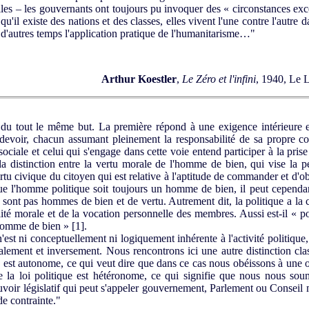
les – les gouvernants ont toujours pu invoquer des « circonstances exce
'il existe des nations et des classes, elles vivent l'une contre l'autre
à d'autres temps l'application pratique de l'humanitarisme…"
Arthur Koestler
,
Le Zéro et l'infini
, 1940, Le 
du tout le même but. La première répond à une exigence intérieure et
devoir, chacun assumant pleinement la responsabilité de sa propre con
sociale et celui qui s'engage dans cette voie entend participer à la pris
t la distinction entre la vertu morale de l'homme de bien, qui vise la pe
ertu civique du citoyen qui est relative à l'aptitude de commander et d'o
que l'homme politique soit toujours un homme de bien, il peut cependant
e sont pas hommes de bien et de vertu. Autrement dit, la politique a
ité morale et de la vocation personnelle des membres. Aussi est-il « po
 homme de bien »
[1]
.
n'est ni conceptuellement ni logiquement inhérente à l'activité politique,
lement et inversement. Nous rencontrons ici une autre distinction class
ale est autonome, ce qui veut dire que dans ce cas nous obéissons à un
la loi politique est hétéronome, ce qui signifie que nous nous sou
uvoir législatif qui peut s'appeler gouvernement, Parlement ou Conseil 
 de contrainte."