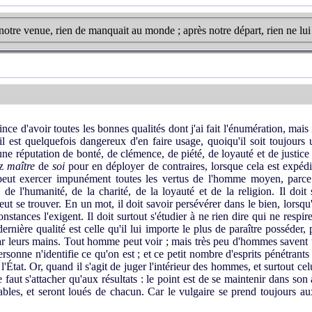
notre venue, rien de manquait au monde ; après notre départ, rien ne lu
ce d'avoir toutes les bonnes qualités dont j'ai fait l'énumération, mais i
il est quelquefois dangereux d'en faire usage, quoiqu'il soit tou­jours 
 une réputation de bonté, de clémence, de piété, de loyauté et de justice ; 
ez
maître
de
soi
pour en déployer de contraires, lorsque cela est expédi
eut exercer impunément toutes les ver­tus de l'homme moyen, parce 
s de l'humanité, de la charité, de la loyauté et de la religion. Il doit
eut se trouver. En un mot, il doit savoir persévérer dans le bien, lorsq
nstances l'exigent. Il doit surtout s'étudier à ne rien dire qui ne respire l
 dernière qualité est celle qu'il lui importe le plus de paraître posséde
ar leurs mains. Tout homme peut voir ; mais très peu d'hommes savent
rsonne n'identifie ce qu'on est ; et ce petit nombre d'esprits péné­trants
l'État. Or, quand il s'agit de juger l'intérieur des hommes, et surtout 
 faut s'attacher qu'aux résultats : le point est de se maintenir dans son 
rables, et seront loués de chacun. Car le vulgaire se prend toujours a