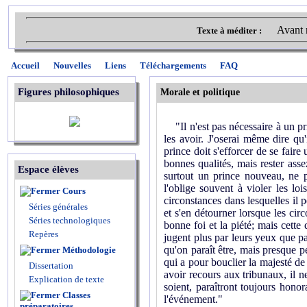
Avant 
Texte à méditer :
Accueil
Nouvelles
Liens
Téléchargements
FAQ
Figures philosophiques
Morale et politique
"Il n'est pas nécessaire à un prin
les avoir. J'oserai même dire qu'
prince doit s'efforcer de se faire
bonnes qualités, mais rester ass
Espace élèves
surtout un prince nouveau, ne p
l'oblige souvent à violer les loi
Cours
circonstances dans lesquelles il p
Séries générales
et s'en détourner lorsque les circo
Séries technologiques
bonne foi et la piété; mais cette
Repères
jugent plus par leurs yeux que p
qu'on paraît être, mais presque pe
Méthodologie
qui a pour bouclier la majesté de 
Dissertation
avoir recours aux tribunaux, il ne
Explication de texte
soient, paraîtront toujours hono
Classes
l'événement."
préparatoires