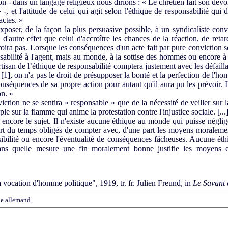
 - dans un langage religieux nous dirions : « Le chrétien fait son devoi
» -, et l'attitude de celui qui agit selon l'éthique de responsabilité qu
actes. »
er, de la façon la plus persuasive possible, à un syndicaliste conva
d'autre effet que celui d'accroître les chances de la réaction, de retar
roira pas. Lorsque les conséquences d'un acte fait par pure conviction s
nsabilité à l'agent, mais au monde, à la sottise des hommes ou encore à
rtisan de l’éthique de responsabilité comptera justement avec les défai
e
[1]
, on n'a pas le droit de présupposer la bonté et la perfection de l'h
onséquences de sa propre action pour autant qu'il aura pu les prévoir.
on. »
ction ne se sentira « responsable » que de la nécessité de veiller sur 
le sur la flamme qui anime la protestation contre l'injustice sociale. [...
ncore le sujet. Il n'existe aucune éthique au monde qui puisse néglige
rt du temps obligés de compter avec, d'une part les moyens moraleme
ssibilité ou encore l'éventualité de conséquences fâcheuses. Aucune é
ns quelle mesure une fin moralement bonne justifie les moyens e
la vocation d'homme politique", 1919,
tr.
fr. Julien Freund,
in
Le Savant e
he allemand.