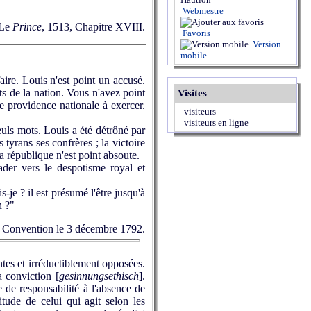
Webmestre
 Le
Prince
, 1513, Chapitre XVIII.
Favoris
Version
mobile
aire. Louis n'est point un accusé.
ts de la nation. Vous n'avez point
Visites
 providence nationale à exercer.
visiteurs
visiteurs en ligne
uls mots. Louis a été détrôné par
 tyrans ses confrères ; la victoire
la république n'est point absoute.
der vers le despotisme royal et
-je ? il est présumé l'être jusqu'à
n ?"
la Convention le 3 décembre 1792.
tes et irréductiblement opposées.
a conviction [
gesinnungsethisch
].
e de responsabilité à l'absence de
itude de celui qui agit selon les