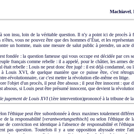
Machiavel
,
on insu, loin de la véritable question. Il n'y a point ici de procès à f
 n'êtes, vous ne pouvez être que des hommes d’État, et les représentan
ontre un homme, mais une mesure de salut public à prendre, un acte de
est fondée : la question fameuse qui vous occupe est décidée par ces se
uple français comme rebelle : il a appelé, pour le châtier, les armes des
ul était rebelle : Louis ne peut donc être jugé : il est déjà condamné, ou 
Louis XVI, de quelque manière que ce puisse être, c'est rétrogra
ntre-révolutionnaire, car c'est mettre la révolution elle-même en litige.
e l'objet d'un procès, il peut être absous ; il peut être innocent : que dis
 est absous, si Louis peut être présumé innocent, que devient la révolutio
 le jugement de Louis XVI
(1ère intervention)
prononcé à la tribune de 
lon l'éthique peut être subordonnée à deux maximes totalement différen
ue de la responsabilité [
verantwortungsethisch
] ou selon l'éthique de l
ue de conviction est identique à l'absence de responsabilité et l'éthiqu
nt pas question. Toutefois il y a une opposition abyssale entre l'att