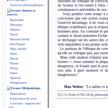
maximes de l'éthique de conviction
de l'action il s'en remet à Dieu 
Exercices philosophiques
conséquences prévisibles de nos 
Auteurs et
Vous perdrez votre temps à expos
oeuvres
conviction que son action n'aura 
Bachelard
l'asservir davantage, il ne vous c
Descartes
éthique n'attribuera pas la respo
Diderot
hommes ainsi. Au contraire le pa
Freud
comme le disait justement Ficht
Hannah Arendt
se décharger sur les autres des c
sont imputables à ma propre acti
Karl Popper
Le partisan de l'éthique de convi
Marc-Aurèle
qu'elle ne s'éteigne pas, par exemp
Marx
Mais cette analyse n'épuise pas e
Pascal
bonnes », nous sommes la plupa
Platon
dangereux, et d'autre part la po
Plotin
non plus à quel moment et da
Sartre
dangereuses."
Spinoza
Wittgenstein
Max Weber
, "Le métier et 
Méthodologie
Dissertation
[1]
J. G. Fichte (1762-1814), philosop
Explication de texte
Concours : rapports des
jury