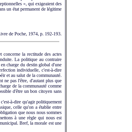
ptionnelles », qui exigeaient des
 dans un état permanent de légitime
Livre de Poche, 1974, p. 192-193.
 concerne la rectitude des actes
duite. La politique au contraire
e en charge du destin global d'une
rfection individuelle, c'est-à-dire
béir et au salut de la communauté.
 ne pas l'être, d'autant plus que
 la charge de la communauté comme
ssible d'être un bon citoyen sans
 c'est-à-dire qu'agir politiquement
ique, celle qu'on a établie entre
e obligation que nous nous sommes
mettons à une règle qui nous est
municipal. Bref, la morale est une