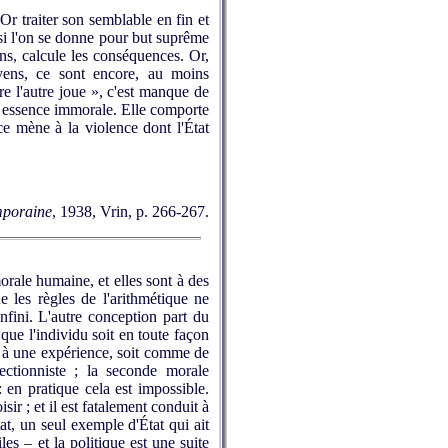
 Or traiter son semblable en fin et
i l'on se donne pour but suprême
ens, calcule les conséquences. Or,
oyens, ce sont encore, au moins
re l'autre joue », c'est manque de
 par essence immorale. Elle comporte
ce mène à la violence dont l'État
emporaine
, 1938, Vrin, p. 266-267.
rale humaine, et elles sont à des
ue les règles de l'arithmétique ne
infini. L'autre conception part du
que l'individu soit en toute façon
t à une expérience, soit comme de
ectionniste ; la seconde morale
: en pratique cela est impossible.
ir ; et il est fatalement conduit à
t, un seul exemple d'État qui ait
s – et la politique est une suite