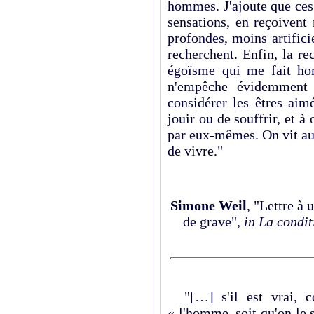
hommes. J'ajoute que ces 
sensations, en reçoivent
profondes, moins artifici
recherchent. Enfin, la r
égoïsme qui me fait ho
n'empêche évidemment 
considérer les êtres ai
jouir ou de souffrir, et à
par eux-mêmes. On vit au
de vivre."
Simone Weil
, "Lettre à 
de grave"
, in La condi
"[…] s'il est vrai, co
« l'homme, soit qu'on le 