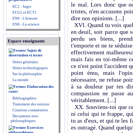
le mal. Lors donc que n
EC2 - Juger
tristes, n'en accusons po
ECG1 et ECT1
dire nos opinions. [...]
ENS - L'histoire
XVI. Quand tu vois quelq
ENS - La science
en deuil, soit parce que so
perdu ses biens, pren
Espace enseignants
t'emporte et ne te séduis
Sujets de
effectivement malheureux
dissertation et textes
mais fais en toi-même cet
Séries générales
ce n'est point l'accident q
Séries technologiques
point ému, mais l'opin
Sur la philosophie
nécessaire, ne refuse poi
La morale
à sa douleur par tes di
Elaboration des
cours
compassion ne passe au
Bibliographies
véritablement. [...]
Traitement des notions
XX. Souviens-toi que ce 
Citations commentées
ni celui qui te frappe, qu
Documents non-
tu as d'eux, et qui te les
philosophiques
es outragé. Quand quelqu'u
Exercices
philosophiques