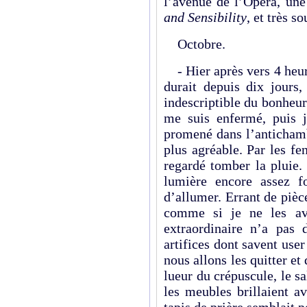
l’avenue de l’Opéra, une 
and Sensibility
, et très s
Octobre.
- Hier après vers 4 heure
durait depuis dix jours,
indescriptible du bonheur
me suis enfermé, puis j
promené dans l’antichamb
plus agréable. Par les fe
regardé tomber la pluie. 
lumière encore assez f
d’allumer. Errant de pièc
comme si je ne les ava
extraordinaire n’a pas 
artifices dont savent use
nous allons les quitter et 
lueur du crépuscule, le s
les meubles brillaient a