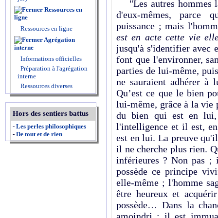
"Les autres hommes la 
Ressources en
d'eux-mêmes, parce qu
ligne
puissance ; mais l'homme
Ressources en ligne
est en acte cette vie el
Agrégation
jusqu'à s'identifier avec 
interne
font que l'environner, sa
Informations officielles
Préparation à l'agrégation
parties de lui-même, puisq
interne
ne sauraient adhérer à l
Ressources diverses
Qu’est ce que le bien po
lui-même, grâce à la vie 
Hors des sentiers battus
du bien qui est en lui,
l'intelligence et il est, 
-
Les perles philosophiques
-
De tout et de rien
est en lui. La preuve qu'il
il ne cherche plus rien. 
inférieures ? Non pas ; i
possède ce principe vivi
elle-même ; l'homme sag
être heureux et acquérir
possède… Dans la chanc
amoindri ; il est immua