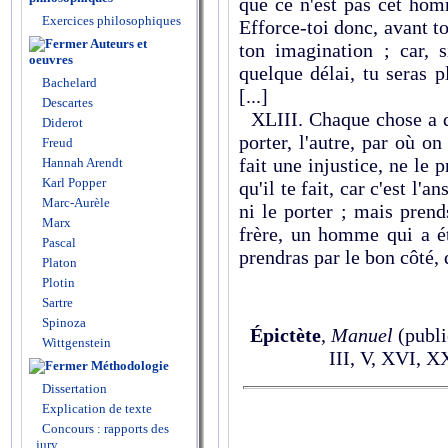
que ce n'est pas cet homm
Exercices philosophiques
Efforce-toi donc, avant to
Auteurs et
ton imagination ; car, 
oeuvres
quelque délai, tu seras 
Bachelard
[...]
Descartes
XLIII. Chaque chose a d
Diderot
porter, l'autre, par où on
Freud
fait une injustice, ne le p
Hannah Arendt
Karl Popper
qu'il te fait, car c'est l'
Marc-Aurèle
ni le porter ; mais prends
Marx
frère, un homme qui a ét
Pascal
prendras par le bon côté, 
Platon
Plotin
Sartre
Spinoza
Épictète
,
Manuel
(publi
Wittgenstein
III, V, XVI, X
Méthodologie
Dissertation
Explication de texte
Concours : rapports des
jury