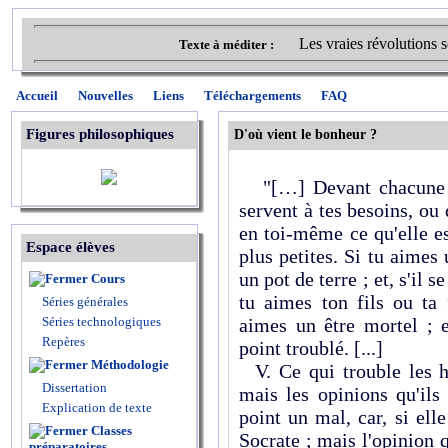
Les vraies révolutions s
Texte à méditer :
Accueil
Nouvelles
Liens
Téléchargements
FAQ
Figures philosophiques
D'où vient le bonheur ?
"[…] Devant chacune de
servent à tes besoins, ou 
en toi-même ce qu'elle e
Espace élèves
plus petites. Si tu aimes 
un pot de terre ; et, s'il s
Cours
tu aimes ton fils ou ta
Séries générales
Séries technologiques
aimes un être mortel ; e
Repères
point troublé. [...]
Méthodologie
V. Ce qui trouble les 
Dissertation
mais les opinions qu'ils
Explication de texte
point un mal, car, si elle
Classes
Socrate ; mais l'opinion 
préparatoires