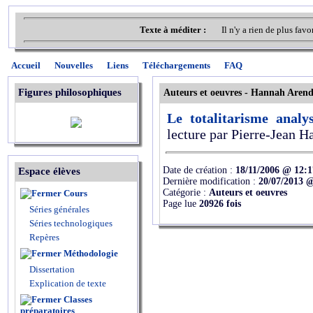
Texte à méditer :
Il n'y a rien de plus fav
Accueil
Nouvelles
Liens
Téléchargements
FAQ
Figures philosophiques
Auteurs et oeuvres - Hannah Arend
Le totalitarisme anal
lecture par Pierre-Jean H
Date de création :
18/11/2006 @ 12:1
Espace élèves
Dernière modification :
20/07/2013 
Catégorie :
Auteurs et oeuvres
Cours
Page lue
20926 fois
Séries générales
Séries technologiques
Repères
Méthodologie
Dissertation
Explication de texte
Classes
préparatoires