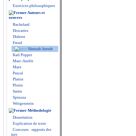
Exercices philosophiques
Auteurs et
oeuvres
Bachelard
Descartes
Diderot
Freud
Hannah Arendt
Karl Popper
Marc-Aurèle
Marx
Pascal
Platon
Plotin
Sartre
Spinoza
Wittgenstein
Méthodologie
Dissertation
Explication de texte
Concours : rapports des
jury