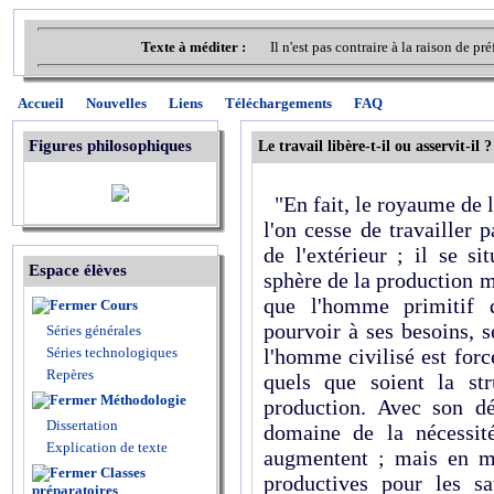
Texte à méditer :
Il n'est pas contraire à la raison de 
Accueil
Nouvelles
Liens
Téléchargements
FAQ
Figures philosophiques
Le travail libère-t-il ou asservit-il ?
"En fait, le royaume de 
l'on cesse de travailler 
de l'extérieur ; il se s
Espace élèves
sphère de la production 
que l'homme primitif d
Cours
pourvoir à ses besoins, s
Séries générales
Séries technologiques
l'homme civilisé est forcé,
Repères
quels que soient la st
Méthodologie
production. Avec son d
Dissertation
domaine de la nécessité
Explication de texte
augmentent ; mais en mê
Classes
productives pour les sa
préparatoires