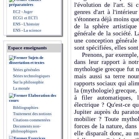
l'évolution de l'art. Si
préparatoires
genres d'art à l'intérie
EC2 - Juger
ECG1 et ECT1
s'étonnera déjà moins que
ENS - L'histoire
de la sphère artistiqu
ENS - La science
générale de la société. L
une conception générale 
sont spécifiées, elles so
Espace enseignants
Prenons, par exemple, l'
Sujets de
dans leur rapport à not
dissertation et textes
mythologie grecque fut no
Séries générales
mais aussi sa terre nour
Séries technologiques
Sur la philosophie
rapports sociaux qui ali
La morale
la (mythologie) grecque, 
Elaboration des
à filer automatiques, 
cours
électrique ? Qu'est-ce q
Bibliographies
Jupiter auprès du parato
Traitement des notions
mobilier ? Toute mytho
Citations commentées
forces de la nature, dans 
Documents non-
philosophiques
elle disparaît donc, au 
Exercices