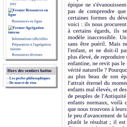
jury
épique ne s'évanouissent-
Ressources en
pas de comprendre que l
ligne
certaines formes du déve
Ressources en ligne
voici : ils nous procurent
Agrégation
à certains égards, ils 
interne
modèle inaccessible. U
Informations officielles
sans être puéril. Mais n
Préparation à l'agrégation
interne
l'enfant, et ne doit-il 
Ressources diverses
plus élevé, de reproduire 
enfantine, ne revit pas l
vérité naturelle ? Pourquo
Hors des sentiers battus
au plus beau de son épa
-
Les perles philosophiques
l'attrait éternel du mome
-
De tout et de rien
enfants mal élevés, et de
de peuples de l'Antiquité
enfants normaux, voilà 
que nous trouvons à leurs 
le peu d'avancement de la 
plutôt le résultat ; il es