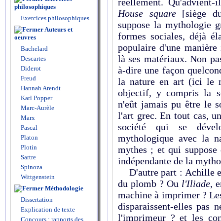
réellement. Qu'advient-
philosophiques
House square
[siège du
Exercices philosophiques
suppose la mythologie gr
Auteurs et
formes sociales, déjà él
oeuvres
populaire d'une manière 
Bachelard
là ses matériaux. Non pa
Descartes
Diderot
à-dire une façon quelco
Freud
la nature en art (ici l
Hannah Arendt
objectif, y compris la 
Karl Popper
n'eût jamais pu être le s
Marc-Aurèle
l'art grec. En tout cas, 
Marx
société qui se dével
Pascal
mythologique avec la na
Platon
Plotin
mythes ; et qui suppose 
Sartre
indépendante de la mytho
Spinoza
D'autre part : Achille es
Wittgenstein
du plomb ? Ou
l'Iliade
, 
Méthodologie
machine à imprimer ? Les
Dissertation
disparaissent-elles pas 
Explication de texte
l'imprimeur ? et les con
Concours : rapports des