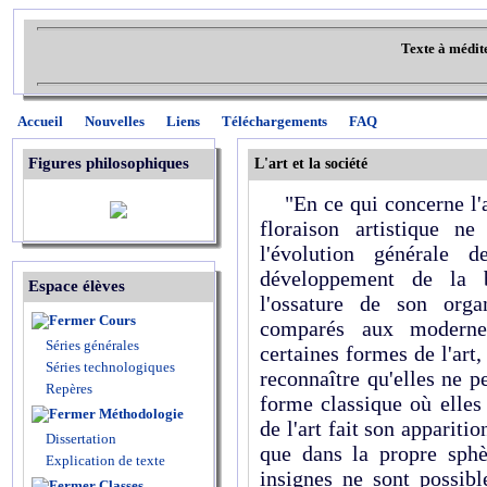
Texte à médit
Accueil
Nouvelles
Liens
Téléchargements
FAQ
Figures philosophiques
L'art et la société
"En ce qui concerne l'ar
floraison artistique n
l'évolution générale 
développement de la 
Espace élèves
l'ossature de son orga
Cours
comparés aux moderne
Séries générales
certaines formes de l'art
Séries technologiques
reconnaître qu'elles ne p
Repères
forme classique où elles
Méthodologie
de l'art fait son apparitio
Dissertation
que dans la propre sphèr
Explication de texte
insignes ne sont possib
Classes