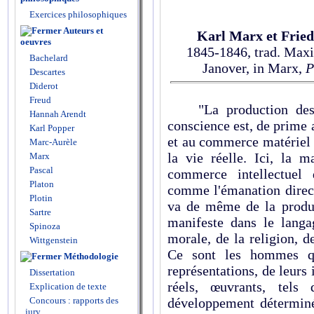
Exercices philosophiques
Auteurs et
Karl Marx et Fried
oeuvres
1845-1846, trad. Maxi
Bachelard
Janover, in Marx,
P
Descartes
Diderot
Freud
"La production des id
Hannah Arendt
conscience est, de prime 
Karl Popper
et au commerce matériel 
Marc-Aurèle
la vie réelle. Ici, la m
Marx
Pascal
commerce intellectuel
Platon
comme l'émanation direct
Plotin
va de même de la product
Sartre
manifeste dans le langag
Spinoza
morale, de la religion, d
Wittgenstein
Ce sont les hommes qu
Méthodologie
représentations, de leurs
Dissertation
réels, œuvrants, tels 
Explication de texte
Concours : rapports des
développement déterminé
jury