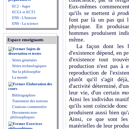
Eux-mêmes commencent 
EC2 - Juger
ECG1 et ECT1
qu'ils se mettent
à prod
ENS - L'histoire
font par là un pas qui l
ENS - La science
physique. En produisa
hommes produisent indir
même.
Espace enseignants
La façon dont les h
Sujets de
d'existence dépend, en p
dissertation et textes
d'existence tout trou
Séries générales
production n'est pas à e
Séries technologiques
Sur la philosophie
reproduction de l'existe
La morale
plutôt qu'il s'agit déj
Elaboration des
d'activité déterminé, d'
cours
leur vie, d'un certain
mo
Bibliographies
Ainsi les individus manife
Traitement des notions
qu'ils sont coïncide donc
Citations commentées
produisent aussi bien qu'
Documents non-
philosophiques
Ainsi, ce que sont les
Exercices
matérielles de leur produ
philosophiques