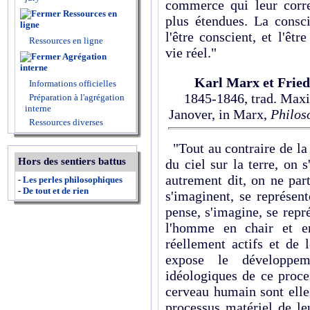
commerce qui leur corr
Ressources en
plus étendues. La consc
ligne
l'être conscient, et l'ê
Ressources en ligne
vie réel."
Agrégation
interne
Karl Marx et Fried
Informations officielles
1845-1846, trad. Maxi
Préparation à l'agrégation
interne
Janover, in Marx,
Philos
Ressources diverses
"Tout au contraire de la
Hors des sentiers battus
du ciel sur la terre, on s
autrement dit, on ne par
-
Les perles philosophiques
-
De tout et de rien
s'imaginent, se représent
pense, s'imagine, se repré
l'homme en chair et e
réellement actifs et de 
expose le développe
idéologiques de ce proc
cerveau humain sont elle
processus matériel de le