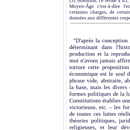
[3]
Attention, ce terme a ici,
Moyen-Âge c'est-à-dire l'
certaines charges, de certa
données aux différentes corpor
"D'après la conception ma
déterminant dans l'hist
production et la reprodu
moi n'avons jamais affir
torture cette propositio
économique est le
seul
dé
phrase vide, abstraite, 
la base, mais les divers
formes politiques de la lu
Constitutions établies une
victorieuse, etc. – les f
de toutes ces luttes réel
théories politiques, jur
religieuses, et leur dé