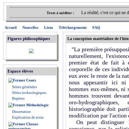
La réalité, c'est ce qui ne
Texte à méditer :
Accueil
Nouvelles
Liens
Téléchargements
FAQ
Figures philosophiques
La conception matérialiste de l'hist
"La première présupposit
naturellement, l'existen
premier état de fait à c
corporelle de ces individ
Espace élèves
eux avec le reste de la n
Cours
nous appesantir ici ni
Séries générales
hommes eux-mêmes, ni sur
Séries technologiques
hommes trouvent devant
Repères
oro-hydrographiques,
Méthodologie
historiographie doit part
Dissertation
modification par l'action
Explication de texte
On peut distinguer 
Classes
conscience, par la relig
préparatoires