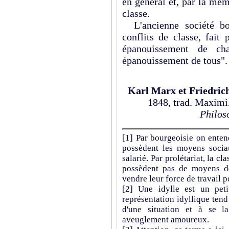
en général et, par là mê
classe.
L'ancienne société bou
conflits de classe, fait
épanouissement de ch
épanouissement de tous".
Karl Marx et Friedric
1848, trad. Maximi
Philos
[1]
Par bourgeoisie on entend
possèdent les moyens sociau
salarié. Par prolétariat, la c
possèdent pas de moyens de
vendre leur force de travail 
[2]
Une idylle est un peti
représentation idyllique ten
d'une situation et à se l
aveuglement amoureux.