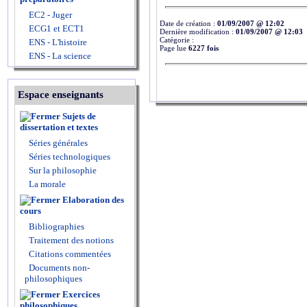
EC2 - Juger
Date de création :
01/09/2007 @ 12:02
ECG1 et ECT1
Dernière modification :
01/09/2007 @ 12:03
Catégorie :
ENS - L'histoire
Page lue
6227 fois
ENS - La science
Espace enseignants
Sujets de
dissertation et textes
Séries générales
Séries technologiques
Sur la philosophie
La morale
Elaboration des
cours
Bibliographies
Traitement des notions
Citations commentées
Documents non-
philosophiques
Exercices
philosophiques