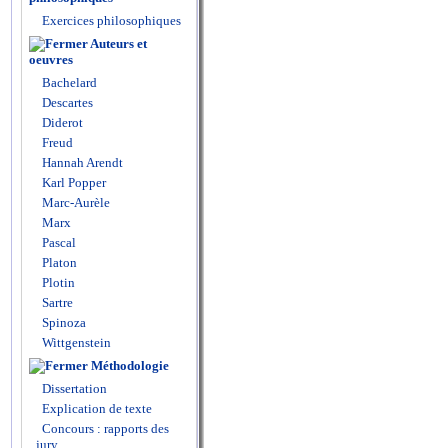
Exercices philosophiques
Auteurs et
oeuvres
Bachelard
Descartes
Diderot
Freud
Hannah Arendt
Karl Popper
Marc-Aurèle
Marx
Pascal
Platon
Plotin
Sartre
Spinoza
Wittgenstein
Méthodologie
Dissertation
Explication de texte
Concours : rapports des
jury