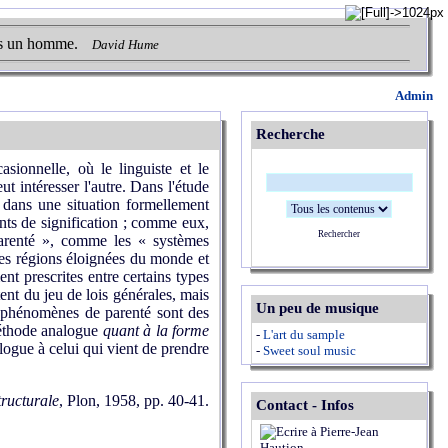
urs un homme.
David Hume
Admin
Recherche
sionnelle, où le linguiste et le
t intéresser l'autre. Dans l'étude
t dans une situation formellement
nts de signification ; comme eux,
Rechercher
 parenté », comme les « systèmes
 des régions éloignées du monde et
nt prescrites entre certains types
ent du jeu de lois générales, mais
Un peu de musique
 phénomènes de parenté sont des
méthode analogue
quant à la forme
-
L'art du sample
logue à celui qui vient de prendre
-
Sweet soul music
tructurale
,
Plon, 1958, pp. 40-41.
Contact - Infos