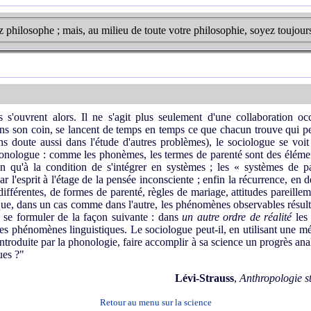
 philosophe ; mais, au milieu de toute votre philosophie, soyez toujo
uvrent alors. Il ne s'agit plus seulement d'une collaboration occa
ns son coin, se lancent de temps en temps ce que chacun trouve qui peu
s doute aussi dans l'étude d'autres problèmes), le sociologue se voi
honologue : comme les phonèmes, les termes de parenté sont des éléme
ation qu'à la condition de s'intégrer en systèmes ; les « systèmes de
r l'esprit à l'étage de la pensée inconsciente ; enfin la récurrence, en
fférentes, de formes de parenté, règles de mariage, attitudes pareilleme
 que, dans un cas comme dans l'autre, les phénomènes observables résult
se formuler de la façon suivante : dans
un autre ordre de réalité
les
es phénomènes linguistiques. Le sociologue peut-il, en utilisant une 
introduite par la phonologie, faire accomplir à sa science un progrès ana
ues ?"
Lévi-Strauss
,
Anthropologie s
Retour au menu sur la science