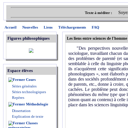
Soyez
Texte à méditer :
Accueil
Nouvelles
Liens
Téléchargements
FAQ
Figures philosophiques
Les liens entre sciences de l'homme
"Des perspectives nouvelles s'o
sociologue, travaillant chacun da
des problèmes de parenté (et san
semblable à celle du linguiste p
ils n'acquièrent cette signific
Espace élèves
phonologiques », sont élaborés pa
dans des sociétés profondément di
Cours
de parents, etc., donne à croire,
Séries générales
cachées. Le problème peut donc 
Séries technologiques
phénomènes du
même type
que l
Repères
(sinon quant au contenu) à celle 
Méthodologie
place dans les sciences linguistiq
Dissertation
Explication de texte
Classes
préparatoires