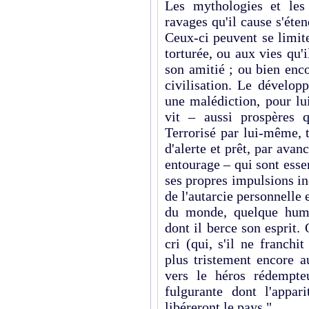
Les mythologies et les
ravages qu'il cause s'éten
Ceux-ci peuvent se limit
torturée, ou aux vies qu'
son amitié ; ou bien enco
civilisation. Le dévelop
une malédiction, pour lui
vit – aussi prospères q
Terrorisé par lui-même, t
d'alerte et prêt, par avan
entourage – qui sont esse
ses propres impulsions in
de l'autarcie personnelle 
du monde, quelque human
dont il berce son esprit. 
cri (qui, s'il ne franchi
plus tristement encore a
vers le héros rédempteu
fulgurante dont l'appari
libéreront le pays."