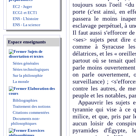
toujours sous l'oeil <du
EC2 - Juger
porte (c'est ainsi, en ef
ECG1 et ECT1
passera le moins inaper
ENS - L'histoire
esclavage perpétuel, à un
ENS - La science
Il faut aussi s'efforcer d
<ses> sujets peut dire o
Espace enseignants
comme à Syracuse les
Sujets de
délatrices, et les « oreil
dissertation et textes
partout où se tenait que
Séries générales
parle moins ouvertement 
Séries technologiques
on parle ouvertement, 
Sur la philosophie
surveillance) ; <s'efforc
La morale
contre les autres, de me
Elaboration des
cours
peuple et les notables, pa
Bibliographies
Appauvrir les sujets e
Traitement des notions
tyrannie qui vise à ce q
Citations commentées
milice, et que, pris par l
Documents non-
aucun loisir de conspi
philosophiques
pyramides d'Égypte, l
Exercices
philosophiques