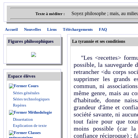
Soyez philosophe ; mais, au milie
Texte à méditer :
Accueil
Nouvelles
Liens
Téléchargements
FAQ
Figures philosophiques
La tyrannie et ses conditions
"Les <recettes> formulé
possible, la sauvegarde d
retrancher <du corps soci
Espace élèves
supprimer les grands e
commun, ni associations
Cours
même genre, mais au cont
Séries générales
Séries technologiques
d'habitude, donne nais
Repères
grandeur d'âme et confian
Méthodologie
société savante, ni aucun
Dissertation
tout faire pour que tou
Explication de texte
moins possible (car la
Classes
confiance réciproque) ; fa
préparatoires