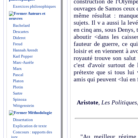
construction de l'Olympe
Exercices philosophiques
ouvrages de Samos ceux de
Auteurs et
même résultat : manque
oeuvres
sujets. Il v a aussi la l
Bachelard
en cinq ans, sous Denys, t
Descartes
aboutir <dans les caisse
Diderot
fauteur de guerre, ce qu
Freud
loisir et en viennent à av
Hannah Arendt
Karl Popper
royauté trouve son salut
Marc-Aurèle
c'est d'avoir surtout de
Marx
prétexte que si tous lui
Pascal
amis qui peuvent <lui en 
Platon
Plotin
Sartre
Spinoza
Aristote
,
Les Politiques
Wittgenstein
Méthodologie
Dissertation
Explication de texte
Concours : rapports des
"Au meilleur régime s'
jury