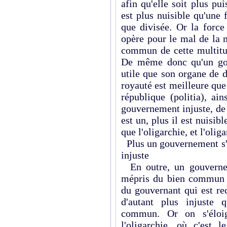
afin qu'elle soit plus pu
est plus nuisible qu'une 
que divisée. Or la force
opère pour le mal de la m
commun de cette multitud
De même donc qu'un gou
utile que son organe de d
royauté est meilleure que l
république (politia), ai
gouvernement injuste, de 
est un, plus il est nuisib
que l'oligarchie, et l'oli
Plus un gouvernement s'é
injuste
En outre, un gouvernem
mépris du bien commun de
du gouvernant qui est r
d'autant plus injuste 
commun. Or on s'élo
l'oligarchie, où c'est 