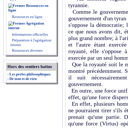
tyrannie.
Ressources en
ligne
Comme le gouvernement d
Ressources en ligne
gouvernement d'un tyran e
Agrégation
s'oppose la démocratie; l
interne
ce que nous avons dit, é
Informations officielles
plus grand nombre; à l'ari
Préparation à l'agrégation
et l'autre étant exercé
interne
royauté, elle s'oppose à
Ressources diverses
exercée par un seul hom
Que la royauté soit le m
Hors des sentiers battus
montré précédemment. Si 
-
Les perles philosophiques
il suit nécessaireme
-
De tout et de rien
gouvernement.
En outre, une force unifi
effet, qu'une force disper
En effet, plusieurs homm
ne pourraient tirer s'ils
prenait qu'une partie. 
qu'une force (Virtus) op