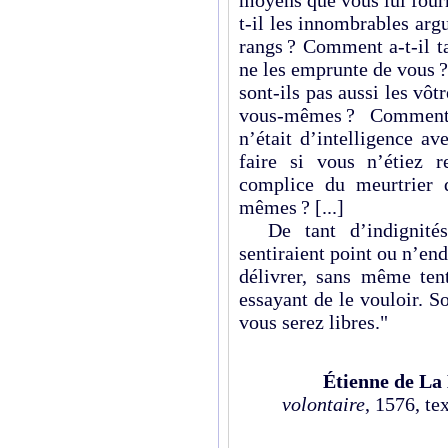
moyens que vous lui fourn
t-il les innombrables argu
rangs ? Comment a-t-il t
ne les emprunte de vous ? 
sont-ils pas aussi les vôt
vous-mêmes ? Comment o
n’était d’intelligence a
faire si vous n’étiez r
complice du meurtrier q
mêmes ? [...]
De tant d’indignités
sentiraient point ou n’en
délivrer, sans même ten
essayant de le vouloir. S
vous serez libres."
Étienne de La 
volontaire
, 1576, te