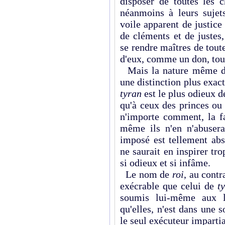
disposer de toutes les c
néanmoins à leurs sujet
voile apparent de justice
de cléments et de justes
se rendre maîtres de tout
d'eux, comme un don, tout
Mais la nature même des
une distinction plus exac
tyran
est le plus odieux d
qu'à ceux des princes ou
n'importe comment, la fa
même ils n'en n'abuserai
imposé est tellement abs
ne saurait en inspirer tr
si odieux et si infâme.
Le nom de
roi
, au contr
exécrable que celui de
t
soumis lui-même aux l
qu'elles, n'est dans une s
le seul exécuteur impartia