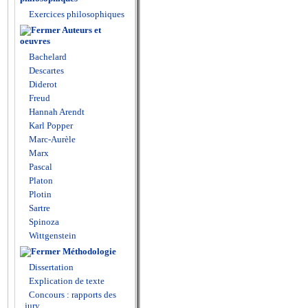
Exercices philosophiques
Auteurs et
oeuvres
Bachelard
Descartes
Diderot
Freud
Hannah Arendt
Karl Popper
Marc-Aurèle
Marx
Pascal
Platon
Plotin
Sartre
Spinoza
Wittgenstein
Méthodologie
Dissertation
Explication de texte
Concours : rapports des
jury