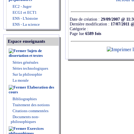
EC2 - Juger
ECG1 et ECT1
ENS - L'histoire
Date de création :
29/09/2007 @ 11:3
Dernière modification :
17/07/2011 @
ENS - La science
Catégorie :
Page lue
6589 fois
Espace enseignants
Sujets de
dissertation et textes
Séries générales
Séries technologiques
Sur la philosophie
La morale
Elaboration des
cours
Bibliographies
Traitement des notions
Citations commentées
Documents non-
philosophiques
Exercices
philosophiques