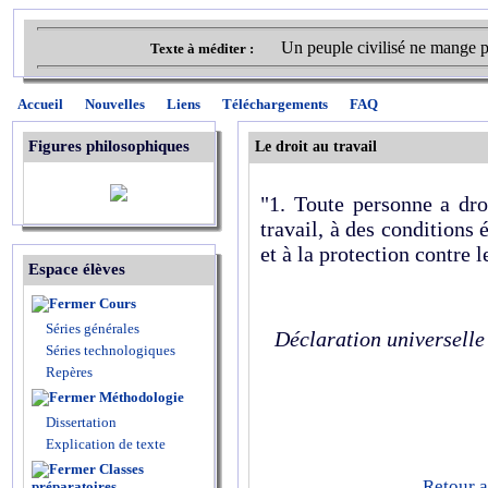
Un peuple civilisé ne mange p
Texte à méditer :
Accueil
Nouvelles
Liens
Téléchargements
FAQ
Figures philosophiques
Le droit au travail
"1. Toute personne a dro
travail, à des conditions é
et à la protection contre 
Espace élèves
Cours
Séries générales
Déclaration universelle
Séries technologiques
Repères
Méthodologie
Dissertation
Explication de texte
Classes
Retour a
préparatoires