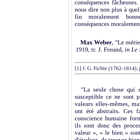
conséquences fâcheuses
nous dire non plus à que
fin moralement bonn
conséquences moralement
Max Weber
, "Le métie
1919, tr.
J. Freund,
in Le 
[1]
J. G. Fichte (1762-1814),
"La seule chose qui re
susceptible ce ne sont p
valeurs elles-mêmes, mais
ont été abstraits. Ces f
conscience humaine form
ils sont donc des proce
valeur », « le bien » son
d'évaluer, de trouver bi