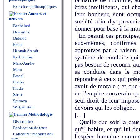
êtres intelligents, qui 
Exercices philosophiques
leur bonheur, sont occu
Auteurs et
oeuvres
société afin d'y parveni
Bachelard
donner pour base à la mor
Descartes
En pesant ces principes,
Diderot
eux-mêmes, confirmés 
Freud
approuvés par la raison,
Hannah Arendt
système de conduite qui
Karl Popper
Marc-Aurèle
pas besoin de recourir a
Marx
sa conduite dans le mo
Pascal
répondre à ceux qui prét
Platon
avoir de morale ; et que 
Plotin
de l'empire souverain qui
Sartre
seul droit de leur impose
Spinoza
devoirs qui les obligent.
Wittgenstein
[…]
Méthodologie
Quelle que soit la caus
Dissertation
Explication de texte
qu'il habite, et qui lui d
Concours : rapports des
l'espèce humaine comme 
jury