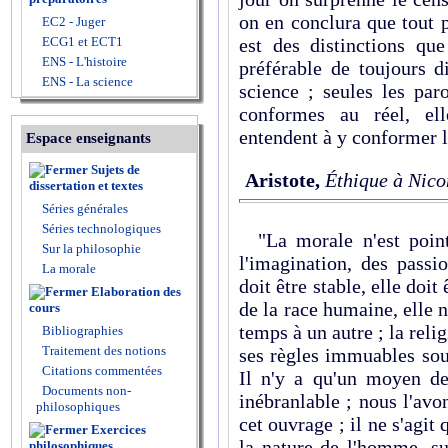
on en conclura que tout pl
EC2 - Juger
ECG1 et ECT1
est des distinctions que
ENS - L'histoire
préférable de toujours 
ENS - La science
science ; seules les par
conformes au réel, ell
entendent à y conformer l
Espace enseignants
Sujets de
Aristote,
Éthique à Nic
dissertation et textes
Séries générales
Séries technologiques
"La morale n'est point 
Sur la philosophie
l'imagination, des passi
La morale
doit être stable, elle doi
Elaboration des
de la race humaine, elle n
cours
temps à un autre ; la relig
Bibliographies
Traitement des notions
ses règles immuables sou
Citations commentées
Il n'y a qu'un moyen de
Documents non-
inébranlable ; nous l'avo
philosophiques
cet ouvrage ; il ne s'agit 
Exercices
la nature de l'homme, su
philosophiques