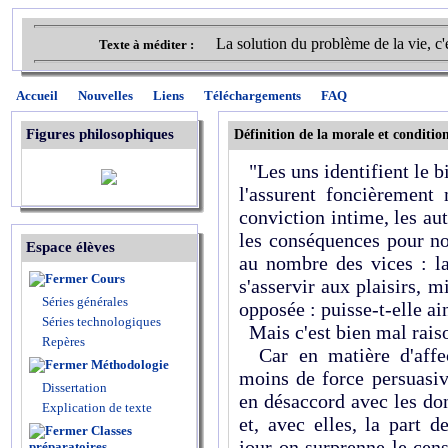
La solution du problème de la vie, c'
Texte à méditer :
Accueil
Nouvelles
Liens
Téléchargements
FAQ
Figures philosophiques
Définition de la morale et conditions
"Les uns identifient le bie
l'assurent foncièrement
conviction intime, les aut
les conséquences pour notr
Espace élèves
au nombre des vices : la
Cours
s'asservir aux plaisirs, 
Séries générales
opposée : puisse-t-elle ai
Séries technologiques
Mais c'est bien mal rais
Repères
Car en matière d'affect
Méthodologie
moins de force persuasive
Dissertation
en désaccord avec les don
Explication de texte
et, avec elles, la part d
Classes
jour on surprenne le cens
préparatoires