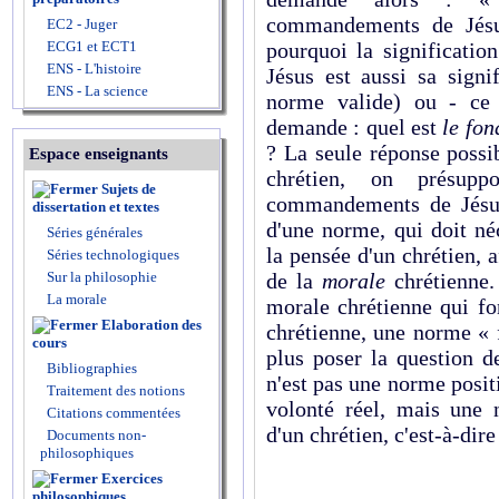
commandements de Jésus
EC2 - Juger
ECG1 et ECT1
pourquoi la significatio
ENS - L'histoire
Jésus est aussi sa signif
ENS - La science
norme valide) ou - ce 
demande : quel est
le fon
? La seule réponse possib
Espace enseignants
chrétien, on présup
Sujets de
commandements de Jésus.
dissertation et textes
d'une norme, qui doit né
Séries générales
la pensée d'un chrétien, 
Séries technologiques
Sur la philosophie
de la
morale
chrétienne.
La morale
morale chrétienne qui fo
Elaboration des
chrétienne, une norme « 
cours
plus poser la question d
Bibliographies
n'est pas une norme positi
Traitement des notions
volonté réel, mais une
Citations commentées
d'un chrétien, c'est-à-dir
Documents non-
philosophiques
Exercices
philosophiques