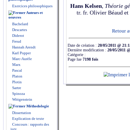
Hans Kelsen
,
Théorie g
Exercices philosophiques
tr. fr. Olivier Béaud e
Auteurs et
oeuvres
Bachelard
Descartes
Retour a
Diderot
Freud
Date de création :
20/05/2011 @ 21:1
Hannah Arendt
Dernière modification :
20/05/2011 @
Karl Popper
Catégorie :
Marc-Aurèle
Page lue
7198 fois
Marx
Pascal
Platon
Plotin
Sartre
Spinoza
Wittgenstein
Méthodologie
Dissertation
Explication de texte
Concours : rapports des
jury