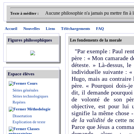
Aucune philosophie n'a jamais pu mettre fin à la
Texte à méditer :
Accueil
Nouvelles
Liens
Téléchargements
FAQ
Figures philosophiques
Les fondements de la morale
"Par exemple : Paul rentr
père : « Mon camarade de
déteste. » Là-dessus, le
individuelle suivante : 
Espace élèves
Hugo, mais au contraire 
Cours
père. « Pourquoi dois-
Séries générales
dit, il demande pourquoi 
Séries technologiques
de volonté de son père
Repères
objective, est pour lui
Méthodologie
signifie la même chose -
Dissertation
de la validité
de cette n
Explication de texte
Parce que Jésus a comma
Classes
demande alors : « 
préparatoires