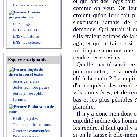
et qui ont des logis tout
Explication de texte
comme on veut. On leur
Classes
croient qu'on leur fait pl
préparatoires
s'excusent jamais de r
EC2 - Juger
demande. Qui aurait-il d
ECG1 et ECT1
s'ils étaient animés de la 
ENS - L'histoire
agir, et qui le fait de si
ENS - La science
lui impute comme une f
rendre ces services.
Espace enseignants
Quelle charité serait-ce 
Sujets de
pour un autre, de la meuble
dissertation et textes
clé à la main ? La cupid
Séries générales
d'aller quérir des remèd
Séries technologiques
vils ministères, et de re
Sur la philosophie
bas et les plus pénibles ?
La morale
plaindre.
Elaboration des
cours
Il n'y a donc rien dont o
Bibliographies
cupidité même des hommes
Traitement des notions
les rendre, il faut qu'il y
Citations commentées
si on la laisse à elle-mêm
Documents non-