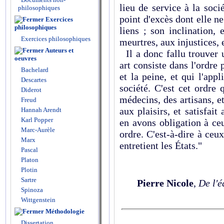
lieu de service à la socié
philosophiques
point d'excès dont elle ne
Exercices
philosophiques
liens ; son inclination, 
Exercices philosophiques
meurtres, aux injustices,
Auteurs et
Il a donc fallu trouver u
oeuvres
art consiste dans l'ordre p
Bachelard
et la peine, et qui l'app
Descartes
société. C'est cet ordre
Diderot
médecins, des artisans, e
Freud
aux plaisirs, et satisfait
Hannah Arendt
Karl Popper
en avons obligation à ce
Marc-Aurèle
ordre. C'est-à-dire à ceux
Marx
entretient les États."
Pascal
Platon
Plotin
Sartre
Pierre Nicole
,
De l'é
Spinoza
Wittgenstein
Méthodologie
Dissertation