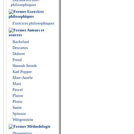
philosophiques
Exercices
philosophiques
Exercices philosophiques
Auteurs et
oeuvres
Bachelard
Descartes
Diderot
Freud
Hannah Arendt
Karl Popper
Marc-Aurèle
Marx
Pascal
Platon
Plotin
Sartre
Spinoza
Wittgenstein
Méthodologie
Dissertation