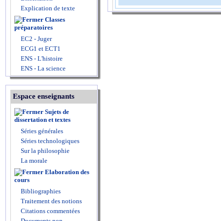
Explication de texte
Classes
préparatoires
EC2 - Juger
ECG1 et ECT1
ENS - L'histoire
ENS - La science
Espace enseignants
Sujets de
dissertation et textes
Séries générales
Séries technologiques
Sur la philosophie
La morale
Elaboration des
cours
Bibliographies
Traitement des notions
Citations commentées
Documents non-