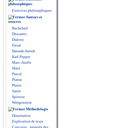
philosophiques
Exercices philosophiques
Auteurs et
oeuvres
Bachelard
Descartes
Diderot
Freud
Hannah Arendt
Karl Popper
Marc-Aurèle
Marx
Pascal
Platon
Plotin
Sartre
Spinoza
Wittgenstein
Méthodologie
Dissertation
Explication de texte
Concours : rapports des