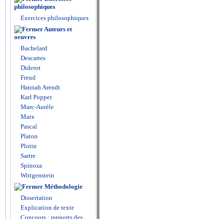
philosophiques
Exercices philosophiques
Auteurs et
oeuvres
Bachelard
Descartes
Diderot
Freud
Hannah Arendt
Karl Popper
Marc-Aurèle
Marx
Pascal
Platon
Plotin
Sartre
Spinoza
Wittgenstein
Méthodologie
Dissertation
Explication de texte
Concours : rapports des